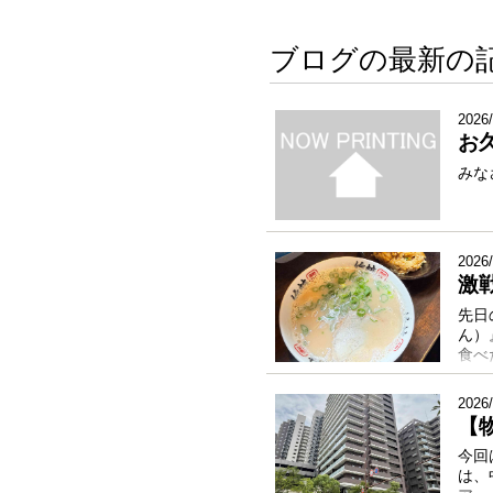
ブログの最新の
2026/
お
みな
2026/
激
先日
ん）
食べ
2026/
【
今回
は、