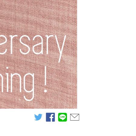
twitter
facebook
line
mail