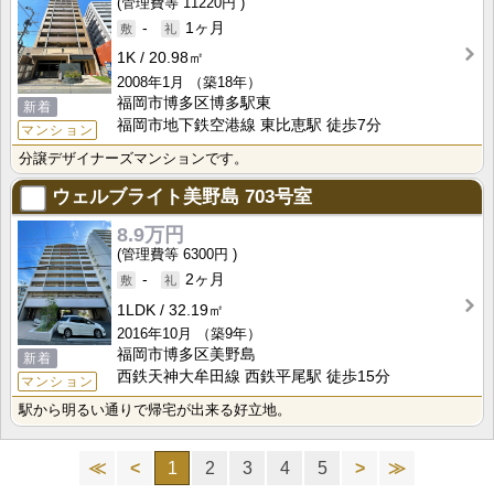
11220円
-
1ヶ月
1K
20.98㎡
2008年1月
（築18年）
福岡市博多区博多駅東
新着
福岡市地下鉄空港線 東比恵駅 徒歩7分
マンション
分譲デザイナーズマンションです。
ウェルブライト美野島
703号室
8.9万円
6300円
-
2ヶ月
1LDK
32.19㎡
2016年10月
（築9年）
福岡市博多区美野島
新着
西鉄天神大牟田線 西鉄平尾駅 徒歩15分
マンション
駅から明るい通りで帰宅が出来る好立地。
≪
<
1
2
3
4
5
>
≫