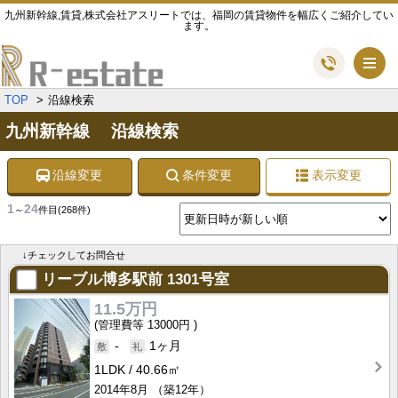
九州新幹線,賃貸,株式会社アスリートでは、福岡の賃貸物件を幅広くご紹介してい
ます。
メ
TOP
沿線検索
九州新幹線 沿線検索
沿線変更
条件変更
表示変更
1
24
～
件目
(268件)
↓チェックしてお問合せ
リーブル博多駅前
1301号室
11.5万円
13000円
-
1ヶ月
1LDK
40.66㎡
2014年8月
（築12年）