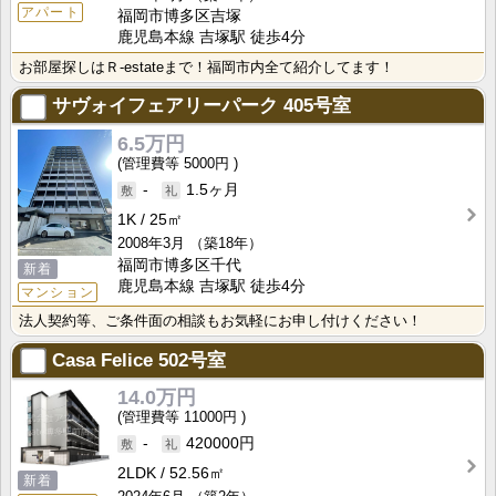
アパート
福岡市博多区吉塚
鹿児島本線 吉塚駅 徒歩4分
お部屋探しはＲ-estateまで！福岡市内全て紹介してます！
サヴォイフェアリーパーク
405号室
6.5万円
5000円
-
1.5ヶ月
1K
25㎡
2008年3月
（築18年）
福岡市博多区千代
新着
鹿児島本線 吉塚駅 徒歩4分
マンション
法人契約等、ご条件面の相談もお気軽にお申し付けください！
Casa Felice
502号室
14.0万円
11000円
-
420000円
2LDK
52.56㎡
新着