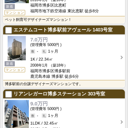
福岡市博多区比恵町
新着
福岡市地下鉄空港線 東比恵駅 徒歩8分
マンション
ペット飼育可デザイナーズマンション！
エステムコート博多駅前アヴェール
1403号室
7.0万円
5000円
-
1ヶ月
1K
22.34㎡
新着
2008年1月
（築18年）
マンション
福岡市博多区博多駅前
鹿児島本線 博多駅 徒歩6分
博多駅前の分譲デザイナーズマンションです。
リアンレガーロ博多ステーション
303号室
9.0万円
5000円
-
1ヶ月
1LDK
32.45㎡