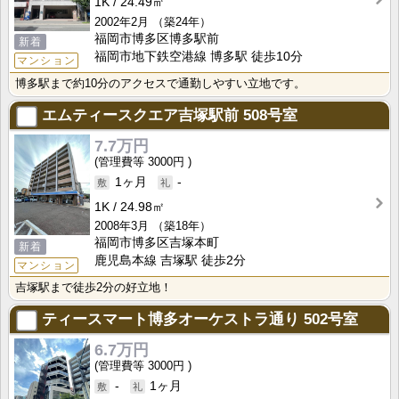
1K
24.49㎡
2002年2月
（築24年）
福岡市博多区博多駅前
新着
福岡市地下鉄空港線 博多駅 徒歩10分
マンション
博多駅まで約10分のアクセスで通勤しやすい立地です。
エムティースクエア吉塚駅前
508号室
7.7万円
3000円
1ヶ月
-
1K
24.98㎡
2008年3月
（築18年）
福岡市博多区吉塚本町
新着
鹿児島本線 吉塚駅 徒歩2分
マンション
吉塚駅まで徒歩2分の好立地！
ティースマート博多オーケストラ通り
502号室
6.7万円
3000円
-
1ヶ月