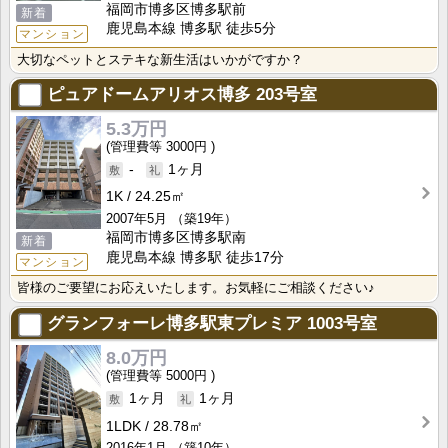
福岡市博多区博多駅前
新着
鹿児島本線 博多駅 徒歩5分
マンション
大切なペットとステキな新生活はいかがですか？
ピュアドームアリオス博多
203号室
5.3万円
3000円
-
1ヶ月
1K
24.25㎡
2007年5月
（築19年）
福岡市博多区博多駅南
新着
鹿児島本線 博多駅 徒歩17分
マンション
皆様のご要望にお応えいたします。お気軽にご相談ください♪
グランフォーレ博多駅東プレミア
1003号室
8.0万円
5000円
1ヶ月
1ヶ月
1LDK
28.78㎡
2016年1月
（築10年）