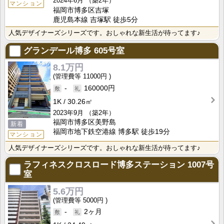
2024年6月
（築2年）
マンション
福岡市博多区吉塚
鹿児島本線 吉塚駅 徒歩5分
人気デザイナーズシリーズです。おしゃれな新生活が待ってます♪
グランデール博多
605号室
8.1万円
11000円
-
160000円
1K
30.26㎡
2023年9月
（築2年）
福岡市博多区美野島
新着
福岡市地下鉄空港線 博多駅 徒歩19分
マンション
人気デザイナーズシリーズです。おしゃれな新生活が待ってます♪
ラフィネスクロスロード博多ステーション
1007号
室
5.6万円
5000円
-
2ヶ月