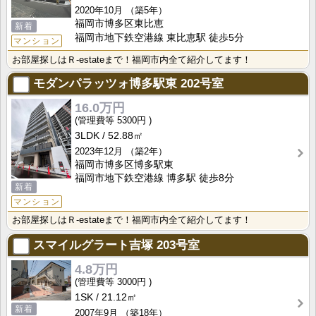
2020年10月
（築5年）
福岡市博多区東比恵
新着
福岡市地下鉄空港線 東比恵駅 徒歩5分
マンション
お部屋探しはＲ-estateまで！福岡市内全て紹介してます！
モダンパラッツォ博多駅東
202号室
16.0万円
5300円
3LDK
52.88㎡
2023年12月
（築2年）
福岡市博多区博多駅東
福岡市地下鉄空港線 博多駅 徒歩8分
新着
マンション
お部屋探しはＲ-estateまで！福岡市内全て紹介してます！
スマイルグラート吉塚
203号室
4.8万円
3000円
1SK
21.12㎡
新着
2007年9月
（築18年）