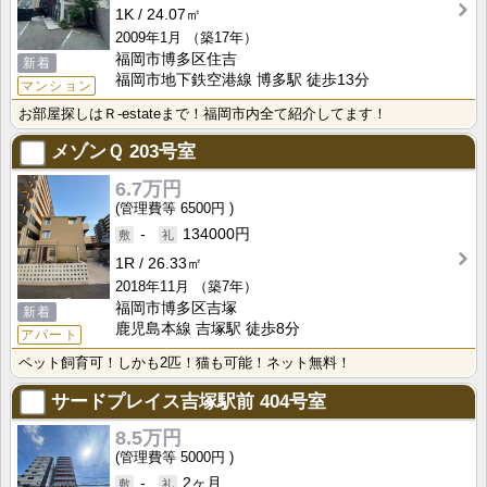
1K
24.07㎡
2009年1月
（築17年）
福岡市博多区住吉
新着
福岡市地下鉄空港線 博多駅 徒歩13分
マンション
お部屋探しはＲ-estateまで！福岡市内全て紹介してます！
メゾンＱ
203号室
6.7万円
6500円
-
134000円
1R
26.33㎡
2018年11月
（築7年）
福岡市博多区吉塚
新着
鹿児島本線 吉塚駅 徒歩8分
アパート
ペット飼育可！しかも2匹！猫も可能！ネット無料！
サードプレイス吉塚駅前
404号室
8.5万円
5000円
-
2ヶ月