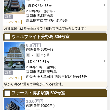
1SLDK
34.65㎡
2023年9月
（築2年）
福岡市博多区吉塚
新着
鹿児島本線 吉塚駅 徒歩5分
マンション
お部屋探しはＲ-estateまで！福岡市内全て紹介してます！
ウェルブライト美野島
304号室
8.8万円
6300円
-
2ヶ月
1LDK
32.61㎡
2016年10月
（築9年）
福岡市博多区美野島
新着
西鉄天神大牟田線 西鉄平尾駅 徒歩15分
マンション
駅から明るい通りで帰宅が出来る好立地。
ファースト博多駅前
502号室
10.0万円
10000円