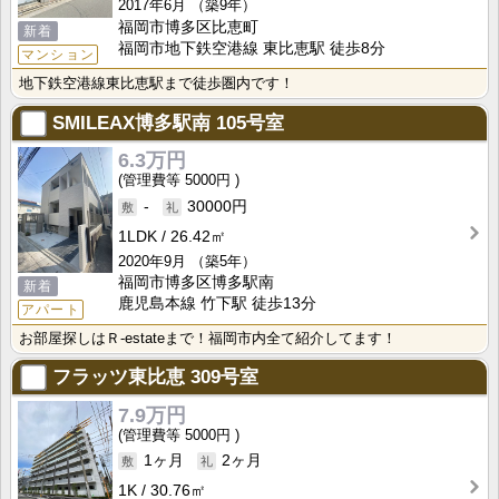
2017年6月
（築9年）
福岡市博多区比恵町
新着
福岡市地下鉄空港線 東比恵駅 徒歩8分
マンション
地下鉄空港線東比恵駅まで徒歩圏内です！
SMILEAX博多駅南
105号室
6.3万円
5000円
-
30000円
1LDK
26.42㎡
2020年9月
（築5年）
福岡市博多区博多駅南
新着
鹿児島本線 竹下駅 徒歩13分
アパート
お部屋探しはＲ-estateまで！福岡市内全て紹介してます！
フラッツ東比恵
309号室
7.9万円
5000円
1ヶ月
2ヶ月
1K
30.76㎡