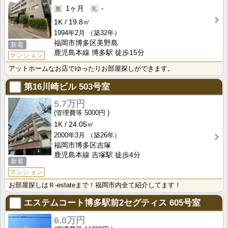
1ヶ月
-
1K
19.8㎡
1994年2月
（築32年）
福岡市博多区美野島
新着
鹿児島本線 博多駅 徒歩15分
マンション
アットホームなお店でゆったりお部屋探しができます。
第16川崎ビル
503号室
5.7万円
5000円
1K
24.05㎡
2000年3月
（築26年）
福岡市博多区吉塚
鹿児島本線 吉塚駅 徒歩4分
新着
マンション
お部屋探しはＲ-estateまで！福岡市内全て紹介してます！
エステムコート博多駅前2セグティス
605号室
6.0万円