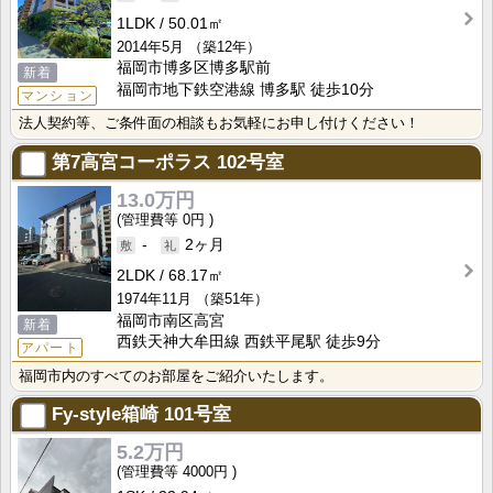
1LDK
50.01㎡
2014年5月
（築12年）
福岡市博多区博多駅前
新着
福岡市地下鉄空港線 博多駅 徒歩10分
マンション
法人契約等、ご条件面の相談もお気軽にお申し付けください！
第7高宮コーポラス
102号室
13.0万円
0円
-
2ヶ月
2LDK
68.17㎡
1974年11月
（築51年）
福岡市南区高宮
新着
西鉄天神大牟田線 西鉄平尾駅 徒歩9分
アパート
福岡市内のすべてのお部屋をご紹介いたします。
Fy-style箱崎
101号室
5.2万円
4000円