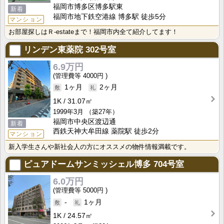
福岡市博多区博多駅東
新着
福岡市地下鉄空港線 博多駅 徒歩5分
マンション
お部屋探しはＲ-estateまで！福岡市内全て紹介してます！
リンデン東薬院
302号室
6.9万円
4000円
1ヶ月
2ヶ月
1K
31.07㎡
1999年3月
（築27年）
福岡市中央区渡辺通
新着
西鉄天神大牟田線 薬院駅 徒歩2分
マンション
新入学生さんや新社会人の方にオススメの物件情報満載です。
ピュアドームサンミッシェル博多
704号室
6.0万円
5000円
-
1ヶ月
1K
24.57㎡