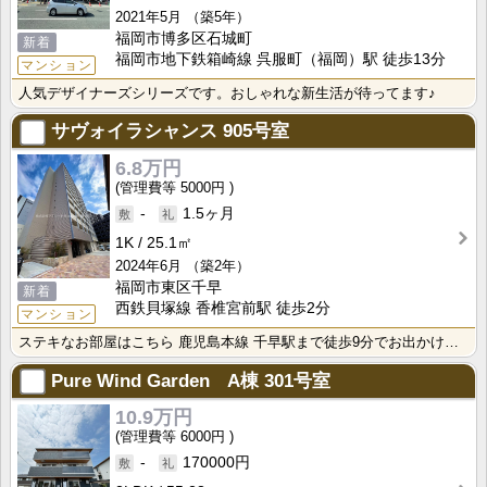
2021年5月
（築5年）
福岡市博多区石城町
新着
福岡市地下鉄箱崎線 呉服町（福岡）駅 徒歩13分
マンション
人気デザイナーズシリーズです。おしゃれな新生活が待ってます♪
サヴォイラシャンス
905号室
6.8万円
5000円
-
1.5ヶ月
1K
25.1㎡
2024年6月
（築2年）
福岡市東区千早
新着
西鉄貝塚線 香椎宮前駅 徒歩2分
マンション
ステキなお部屋はこちら 鹿児島本線 千早駅まで徒歩9分でお出かけにたいへん便利 生活に便利な福岡市東･･･
Pure Wind Garden A棟
301号室
10.9万円
6000円
-
170000円