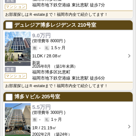
新着
福岡市地下鉄空港線 東比恵駅 徒歩7分
マンション
お部屋探しはＲ-estateまで！福岡市内全て紹介してます！
デュレジア博多レジデンス
210号室
9.0万円
8000円
-
1.5ヶ月
1LDK
28.08㎡
新築
2026年8月
（築1年未満）
新着
福岡市博多区比恵町
マンション
福岡市地下鉄空港線 東比恵駅 徒歩6分
お部屋探しはＲ-estateまで！福岡市内全て紹介してます！
博多Ｖビル
205号室
5.5万円
3000円
-
1ヶ月
1R
21.19㎡
2002年2月
（築24年）