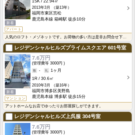
1SK
22.94㎡
2013年3月
（築13年）
福岡市東区筥松
鹿児島本線 箱崎駅 徒歩10分
新着
アパート
人気のロフト・メゾネットです。お荷物の多い方は是非お問合せ下さい♪
レジデンシャルヒルズプライムスクエア
601号室
7.6万円
3000円
-
1ヶ月
1R
30.6㎡
2010年3月
（築16年）
福岡市博多区美野島
新着
鹿児島本線 博多駅 徒歩15分
マンション
アットホームなお店でゆったりお部屋探しができます。
レジデンシャルヒルズ上呉服
304号室
7.6万円
3000円