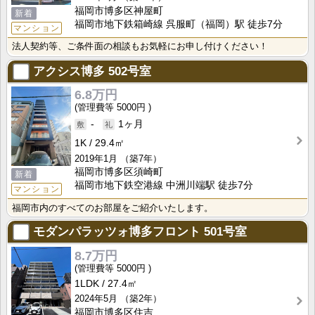
福岡市博多区神屋町
新着
福岡市地下鉄箱崎線 呉服町（福岡）駅 徒歩7分
マンション
法人契約等、ご条件面の相談もお気軽にお申し付けください！
アクシス博多
502号室
6.8万円
5000円
-
1ヶ月
1K
29.4㎡
2019年1月
（築7年）
福岡市博多区須崎町
新着
福岡市地下鉄空港線 中洲川端駅 徒歩7分
マンション
福岡市内のすべてのお部屋をご紹介いたします。
モダンパラッツォ博多フロント
501号室
8.7万円
5000円
1LDK
27.4㎡
2024年5月
（築2年）
福岡市博多区住吉