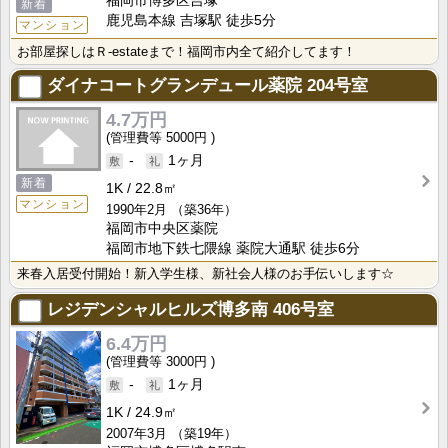
福岡市博多区吉塚
新着
鹿児島本線 吉塚駅 徒歩5分
マンション
お部屋探しはＲ-estateまで！福岡市内全て紹介してます！
ダイナコートグランデュール薬院
204号室
4.7万円
5000円
-
1ヶ月
新着
1K
22.8㎡
マンション
1990年2月
（築36年）
福岡市中央区薬院
福岡市地下鉄七隈線 薬院大通駅 徒歩6分
来春入居受付開始！新入学生様、新社会人様のお手伝いします☆
レジデンシャルヒルズ博多南
406号室
6.4万円
3000円
-
1ヶ月
1K
24.9㎡
2007年3月
（築19年）