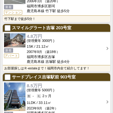
2006年3月
（築20年）
福岡市博多区那珂
新着
鹿児島本線 竹下駅 徒歩5分
マンション
竹下駅まで徒歩5分！
スマイルグラート吉塚
203号室
4.8万円
3000円
1SK
21.12㎡
新着
2007年9月
（築18年）
アパート
福岡市博多区吉塚
鹿児島本線 吉塚駅 徒歩4分
お部屋探しはＲ-estateまで！福岡市内全て紹介してます！
サードプレイス吉塚駅前
903号室
8.5万円
5000円
-
2ヶ月
1LDK
33.11㎡
2023年9月
（築2年）