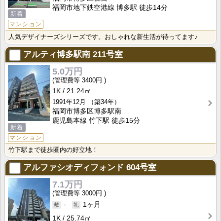
福岡市地下鉄空港線 博多駅 徒歩14分
新着
マンション
人気デザイナーズシリーズです。おしゃれな新生活が待ってます♪
アルティ博多駅南
211号室
5.0万円
3400円
1K
21.24㎡
1991年12月
（築34年）
福岡市博多区博多駅南
鹿児島本線 竹下駅 徒歩15分
新着
マンション
竹下駅まで徒歩圏内の好立地！
アルファシオディフォンド
604号室
7.1万円
3000円
-
1ヶ月
1K
25.74㎡