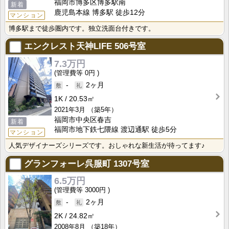
福岡市博多区博多駅南
新着
鹿児島本線 博多駅 徒歩12分
マンション
博多駅まで徒歩圏内です。独立洗面台付きです。
エンクレスト天神LIFE
506号室
7.3万円
0円
-
2ヶ月
1K
20.53㎡
2021年3月
（築5年）
福岡市中央区春吉
新着
福岡市地下鉄七隈線 渡辺通駅 徒歩5分
マンション
人気デザイナーズシリーズです。おしゃれな新生活が待ってます♪
グランフォーレ呉服町
1307号室
6.5万円
3000円
-
2ヶ月
2K
24.82㎡
2008年8月
（築18年）