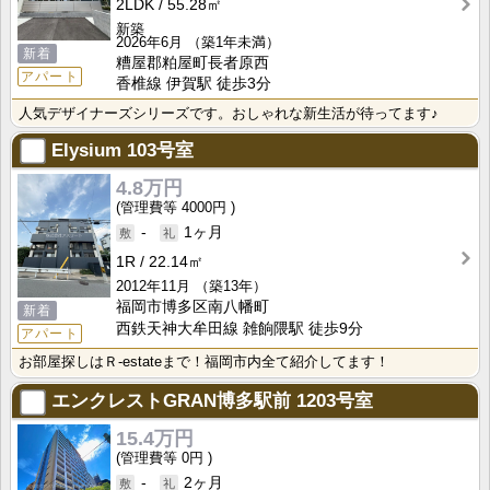
2LDK
55.28㎡
新築
2026年6月
（築1年未満）
新着
糟屋郡粕屋町長者原西
アパート
香椎線 伊賀駅 徒歩3分
人気デザイナーズシリーズです。おしゃれな新生活が待ってます♪
Elysium
103号室
4.8万円
4000円
-
1ヶ月
1R
22.14㎡
2012年11月
（築13年）
福岡市博多区南八幡町
新着
西鉄天神大牟田線 雑餉隈駅 徒歩9分
アパート
お部屋探しはＲ-estateまで！福岡市内全て紹介してます！
エンクレストGRAN博多駅前
1203号室
15.4万円
0円
-
2ヶ月