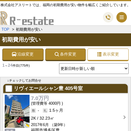
株式会社アスリートでは、福岡の初期費用が安い物件を幅広くご紹介しています。
メ
TOP
初期費用が安い
初期費用が安い
沿線変更
条件変更
表示変更
1
24
～
件目
(775件)
↓チェックしてお問合せ
リヴィエールシャン豊
405号室
7.0万円
4000円
-
1.5ヶ月
2K
32.23㎡
2017年6月
（築9年）
福岡市博多区豊