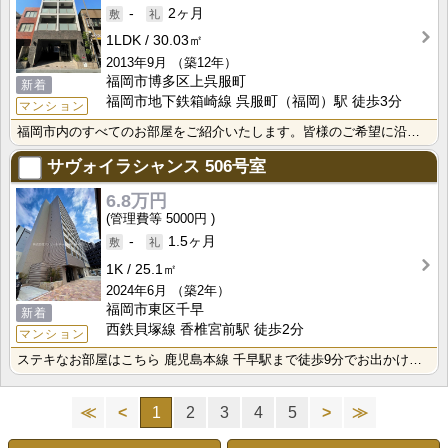
-
2ヶ月
1LDK
30.03㎡
2013年9月
（築12年）
福岡市博多区上呉服町
新着
福岡市地下鉄箱崎線 呉服町（福岡）駅 徒歩3分
マンション
福岡市内のすべてのお部屋をご紹介いたします。皆様のご希望に沿う安心で快適な生活がスタートできる。そん･･･
サヴォイラシャンス
506号室
6.8万円
5000円
-
1.5ヶ月
1K
25.1㎡
2024年6月
（築2年）
福岡市東区千早
新着
西鉄貝塚線 香椎宮前駅 徒歩2分
マンション
ステキなお部屋はこちら 鹿児島本線 千早駅まで徒歩9分でお出かけにたいへん便利 生活に便利な福岡市東･･･
≪
<
1
2
3
4
5
>
≫