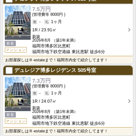
7.5万円
8000円
-
1ヶ月
1R
23.91㎡
新築
2026年8月
（築1年未満）
新着
福岡市博多区比恵町
マンション
福岡市地下鉄空港線 東比恵駅 徒歩6分
お部屋探しはＲ-estateまで！福岡市内全て紹介してます！
デュレジア博多レジデンス
505号室
7.3万円
8000円
-
1ヶ月
1R
24.07㎡
新築
2026年8月
（築1年未満）
新着
福岡市博多区比恵町
マンション
福岡市地下鉄空港線 東比恵駅 徒歩6分
お部屋探しはＲ-estateまで！福岡市内全て紹介してます！