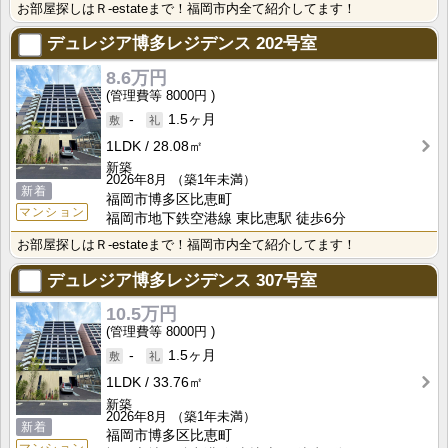
お部屋探しはＲ-estateまで！福岡市内全て紹介してます！
デュレジア博多レジデンス
202号室
8.6万円
8000円
-
1.5ヶ月
1LDK
28.08㎡
新築
2026年8月
（築1年未満）
新着
福岡市博多区比恵町
マンション
福岡市地下鉄空港線 東比恵駅 徒歩6分
お部屋探しはＲ-estateまで！福岡市内全て紹介してます！
デュレジア博多レジデンス
307号室
10.5万円
8000円
-
1.5ヶ月
1LDK
33.76㎡
新築
2026年8月
（築1年未満）
新着
福岡市博多区比恵町