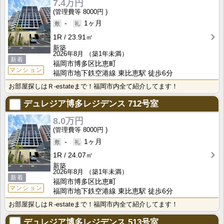
7.4万円
8000円
-
1ヶ月
1R
23.91㎡
新築
2026年8月
（築1年未満）
新着
福岡市博多区比恵町
マンション
福岡市地下鉄空港線 東比恵駅 徒歩6分
お部屋探しはＲ-estateまで！福岡市内全て紹介してます！
デュレジア博多レジデンス
712号室
8.0万円
8000円
-
1ヶ月
1R
24.07㎡
新築
2026年8月
（築1年未満）
新着
福岡市博多区比恵町
マンション
福岡市地下鉄空港線 東比恵駅 徒歩6分
お部屋探しはＲ-estateまで！福岡市内全て紹介してます！
デュレジア博多レジデンス
513号室