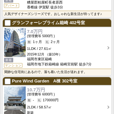
新着
糟屋郡粕屋町長者原西
アパート
香椎線 伊賀駅 徒歩3分
人気デザイナーズシリーズです。おしゃれな新生活が待ってます♪
グランフォーレプライム箱崎
402号室
7.0万円
5000円
1ヶ月
2ヶ月
1LDK
27.61㎡
2015年12月
（築10年）
福岡市東区箱崎
新着
福岡市地下鉄箱崎線 箱崎宮前駅 徒歩7分
マンション
閑静な住宅街にあるので、落ち着いた生活が送れます。
Pure Wind Garden A棟
302号室
10.7万円
6000円
-
170000円
2LDK
58.57㎡
新築