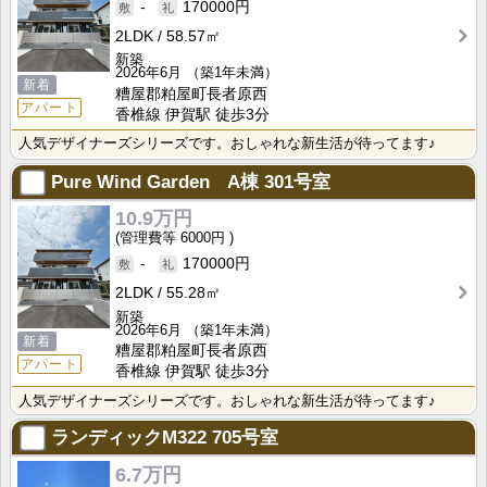
-
170000円
2LDK
58.57㎡
新築
2026年6月
（築1年未満）
新着
糟屋郡粕屋町長者原西
アパート
香椎線 伊賀駅 徒歩3分
人気デザイナーズシリーズです。おしゃれな新生活が待ってます♪
Pure Wind Garden A棟
301号室
10.9万円
6000円
-
170000円
2LDK
55.28㎡
新築
2026年6月
（築1年未満）
新着
糟屋郡粕屋町長者原西
アパート
香椎線 伊賀駅 徒歩3分
人気デザイナーズシリーズです。おしゃれな新生活が待ってます♪
ランディックM322
705号室
6.7万円