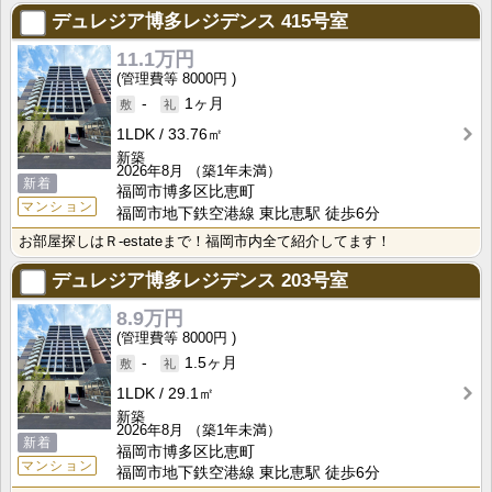
デュレジア博多レジデンス
415号室
11.1万円
8000円
-
1ヶ月
1LDK
33.76㎡
新築
2026年8月
（築1年未満）
新着
福岡市博多区比恵町
マンション
福岡市地下鉄空港線 東比恵駅 徒歩6分
お部屋探しはＲ-estateまで！福岡市内全て紹介してます！
デュレジア博多レジデンス
203号室
8.9万円
8000円
-
1.5ヶ月
1LDK
29.1㎡
新築
2026年8月
（築1年未満）
新着
福岡市博多区比恵町
マンション
福岡市地下鉄空港線 東比恵駅 徒歩6分