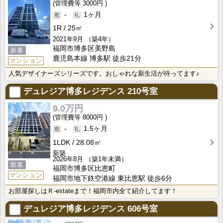
3000円
-
1ヶ月
1R
25㎡
2021年9月
（築4年）
福岡市博多区美野島
新着
鹿児島本線 博多駅 徒歩21分
マンション
人気デザイナーズシリーズです。おしゃれな新生活が待ってます♪
デュレジア博多レジデンス
210号室
9.0万円
8000円
-
1.5ヶ月
1LDK
28.08㎡
新築
2026年8月
（築1年未満）
新着
福岡市博多区比恵町
マンション
福岡市地下鉄空港線 東比恵駅 徒歩6分
お部屋探しはＲ-estateまで！福岡市内全て紹介してます！
デュレジア博多レジデンス
606号室