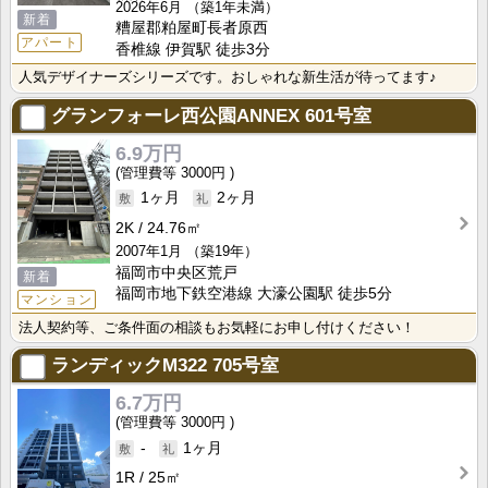
2026年6月
（築1年未満）
新着
糟屋郡粕屋町長者原西
アパート
香椎線 伊賀駅 徒歩3分
人気デザイナーズシリーズです。おしゃれな新生活が待ってます♪
グランフォーレ西公園ANNEX
601号室
6.9万円
3000円
1ヶ月
2ヶ月
2K
24.76㎡
2007年1月
（築19年）
福岡市中央区荒戸
新着
福岡市地下鉄空港線 大濠公園駅 徒歩5分
マンション
法人契約等、ご条件面の相談もお気軽にお申し付けください！
ランディックM322
705号室
6.7万円
3000円
-
1ヶ月
1R
25㎡