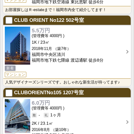
マンション
福岡市地下鉄空港線 東比恵駅 徒歩6分
お部屋探しはＲ-estateまで！福岡市内全て紹介してます！
CLUB ORIENT No122
502号室
5.5万円
4000円
1K
23㎡
2018年11月
（築7年）
福岡市中央区清川
福岡市地下鉄七隈線 渡辺通駅 徒歩8分
新着
マンション
人気デザイナーズシリーズです。おしゃれな新生活が待ってます♪
CLUBORIENTNo105
1207号室
6.0万円
4000円
-
1ヶ月
2K
23.1㎡
2016年8月
（築10年）