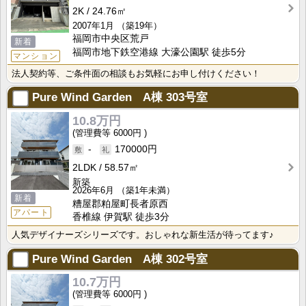
2K
24.76㎡
2007年1月
（築19年）
福岡市中央区荒戸
新着
福岡市地下鉄空港線 大濠公園駅 徒歩5分
マンション
法人契約等、ご条件面の相談もお気軽にお申し付けください！
Pure Wind Garden A棟
303号室
10.8万円
6000円
-
170000円
2LDK
58.57㎡
新築
2026年6月
（築1年未満）
新着
糟屋郡粕屋町長者原西
アパート
香椎線 伊賀駅 徒歩3分
人気デザイナーズシリーズです。おしゃれな新生活が待ってます♪
Pure Wind Garden A棟
302号室
10.7万円
6000円