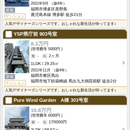
2021年9月
（築4年）
福岡市博多区美野島
新着
鹿児島本線 博多駅 徒歩21分
マンション
人気デザイナーズシリーズです。おしゃれな新生活が待ってます♪
YSP県庁前
903号室
8.3万円
5000円
-
2ヶ月
1LDK
29.25㎡
2021年11月
（築4年）
福岡市東区馬出
新着
福岡市地下鉄箱崎線 馬出九大病院前駅 徒歩2分
マンション
人気デザイナーズシリーズです。おしゃれな新生活が待ってます♪
Pure Wind Garden A棟
303号室
10.8万円
6000円
-
170000円
2LDK
58.57㎡