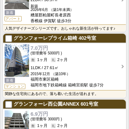
新築
2026年6月
（築1年未満）
新着
糟屋郡粕屋町長者原西
アパート
香椎線 伊賀駅 徒歩3分
人気デザイナーズシリーズです。おしゃれな新生活が待ってます♪
グランフォーレプライム箱崎
402号室
7.0万円
5000円
1ヶ月
2ヶ月
1LDK
27.61㎡
2015年12月
（築10年）
福岡市東区箱崎
新着
福岡市地下鉄箱崎線 箱崎宮前駅 徒歩7分
マンション
閑静な住宅街にあるので、落ち着いた生活が送れます。
グランフォーレ西公園ANNEX
601号室
6.9万円
3000円
1ヶ月
2ヶ月