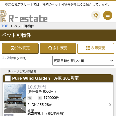
株式会社アスリートでは、福岡のペット可物件を幅広くご紹介しています。
メ
TOP
ペット可物件
ペット可物件
沿線変更
条件変更
表示変更
1
24
～
件目
(219件)
↓チェックしてお問合せ
Pure Wind Garden A棟
301号室
10.9万円
6000円
-
170000円
2LDK
55.28㎡
新築
2026年6月
（築1年未満）