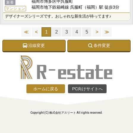
福岡市博多区中呉服町
新着
福岡市地下鉄箱崎線 呉服町（福岡）駅 徒歩3分
マンション
デザイナーズシリーズです。おしゃれな新生活が待ってます♪
≪
<
1
2
3
4
5
>
≫
沿線変更
条件変更
ホームに戻る
PC向けサイトへ
Copyright (C) 株式会社アスリート All rights reserved.