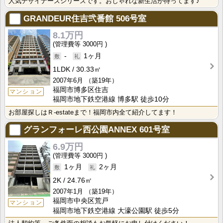
人気デザイナーズシリーズです。おしゃれな新生活が待ってます♪
GRANDEUR住吉弐番館
506号室
8.1万円
3000円
-
1ヶ月
1LDK
30.33㎡
2007年6月
（築19年）
福岡市博多区住吉
マンション
福岡市地下鉄空港線 博多駅 徒歩10分
お部屋探しはＲ-estateまで！福岡市内全て紹介してます！
グランフォーレ西公園ANNEX
601号室
6.9万円
3000円
1ヶ月
2ヶ月
2K
24.76㎡
2007年1月
（築19年）
福岡市中央区荒戸
マンション
福岡市地下鉄空港線 大濠公園駅 徒歩5分