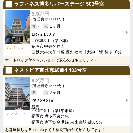
ラフィネス博多リバーステージ
503号室
5.9万円
6000円
-
1ヶ月
1R
24.99㎡
2003年3月
（築23年）
福岡市中央区春吉
マンション
西鉄天神大牟田線 西鉄福岡［天神］駅 徒歩10分
オートロック付きマンションで安心のセキュリティ♪
ネストピア東比恵駅前4
403号室
9.2万円
5000円
-
2ヶ月
2K
29.21㎡
新築
2026年6月
（築1年未満）
マンション
福岡市博多区東比恵
福岡市地下鉄空港線 東比恵駅 徒歩5分
お部屋探しはＲ-estateまで！福岡市内全て紹介してます！