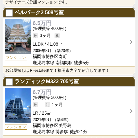
デザイナーズ分譲マンションです。
ベルパーク2
508号室
6.5万円
4000円
3ヶ月
-
1LDK
41.08㎡
2006年8月
（築20年）
福岡市博多区寿町
マンション
鹿児島本線 南福岡駅 徒歩5分
お部屋探しはＲ-estateまで！福岡市内全て紹介してます！
ランディックM322
705号室
6.7万円
3000円
-
1ヶ月
1R
25㎡
2021年9月
（築4年）
福岡市博多区美野島
マンション
鹿児島本線 博多駅 徒歩21分