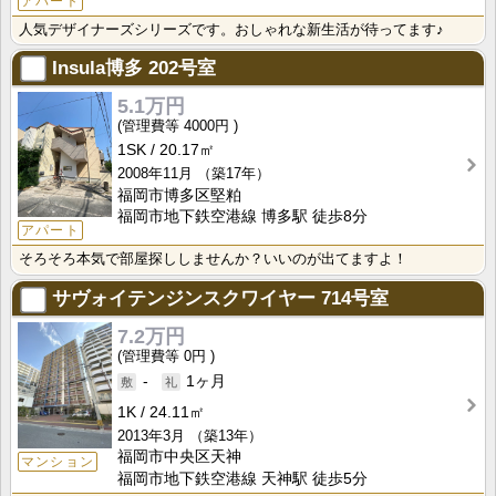
アパート
人気デザイナーズシリーズです。おしゃれな新生活が待ってます♪
Insula博多
202号室
5.1万円
4000円
1SK
20.17㎡
2008年11月
（築17年）
福岡市博多区堅粕
福岡市地下鉄空港線 博多駅 徒歩8分
アパート
そろそろ本気で部屋探ししませんか？いいのが出てますよ！
サヴォイテンジンスクワイヤー
714号室
7.2万円
0円
-
1ヶ月
1K
24.11㎡
2013年3月
（築13年）
福岡市中央区天神
マンション
福岡市地下鉄空港線 天神駅 徒歩5分