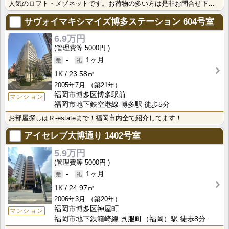
人気のロフト・メゾネットです。お荷物の多い方は是非お問合せ下さい♪
サヴォイマキシマイズ博多ステーション
604号室
6.9万円
5000円
-
1ヶ月
1K
23.58㎡
2005年7月
（築21年）
福岡市博多区博多駅前
マンション
福岡市地下鉄空港線 博多駅 徒歩5分
お部屋探しはＲ-estateまで！福岡市内全て紹介してます！
アイセレブ大博通り
1402号室
5.9万円
5000円
-
1ヶ月
1K
24.97㎡
2006年3月
（築20年）
福岡市博多区神屋町
マンション
福岡市地下鉄箱崎線 呉服町（福岡）駅 徒歩8分