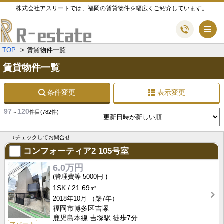
株式会社アスリートでは、福岡の賃貸物件を幅広くご紹介しています。
メ
TOP
賃貸物件一覧
賃貸物件一覧
条件変更
表示変更
97
120
～
件目
(782件)
↓チェックしてお問合せ
コンフォーティア2
105号室
6.0万円
5000円
1SK
21.69㎡
2018年10月
（築7年）
福岡市博多区吉塚
鹿児島本線 吉塚駅 徒歩7分