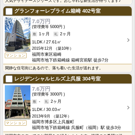
人気デザイナーズシリーズです。おしゃれな新生活が待ってます♪
グランフォーレプライム箱崎
402号室
7.0万円
5000円
1ヶ月
2ヶ月
1LDK
27.61㎡
2015年12月
（築10年）
福岡市東区箱崎
マンション
福岡市地下鉄箱崎線 箱崎宮前駅 徒歩7分
閑静な住宅街にあるので、落ち着いた生活が送れます。
レジデンシャルヒルズ上呉服
304号室
7.6万円
3000円
-
2ヶ月
1LDK
30.03㎡
2013年9月
（築12年）
福岡市博多区上呉服町
マンション
福岡市地下鉄箱崎線 呉服町（福岡）駅 徒歩3分