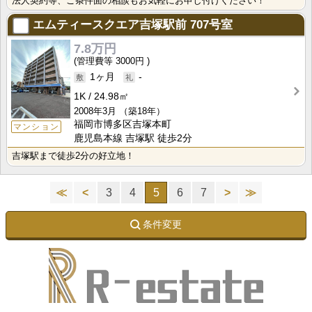
法人契約等、ご条件面の相談もお気軽にお申し付けください！
エムティースクエア吉塚駅前
707号室
7.8万円
3000円
1ヶ月
-
1K
24.98㎡
2008年3月
（築18年）
福岡市博多区吉塚本町
マンション
鹿児島本線 吉塚駅 徒歩2分
吉塚駅まで徒歩2分の好立地！
≪
<
3
4
5
6
7
>
≫
条件変更