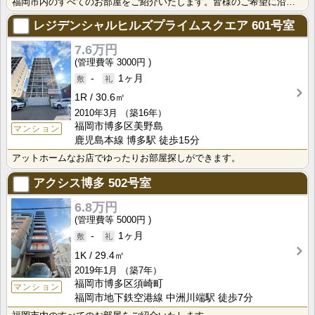
福岡市内のすべてのお部屋をご紹介いたします。皆様のご希望に沿う安心で快適な生活がスタートできる。そん･･･
レジデンシャルヒルズプライムスクエア
601号室
7.6万円
3000円
-
1ヶ月
1R
30.6㎡
2010年3月
（築16年）
福岡市博多区美野島
マンション
鹿児島本線 博多駅 徒歩15分
アットホームなお店でゆったりお部屋探しができます。
アクシス博多
502号室
6.8万円
5000円
-
1ヶ月
1K
29.4㎡
2019年1月
（築7年）
福岡市博多区須崎町
マンション
福岡市地下鉄空港線 中洲川端駅 徒歩7分