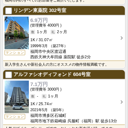
福岡市内のすべてのお部屋をご紹介いたします。
リンデン東薬院
302号室
6.9万円
4000円
1ヶ月
2ヶ月
1K
31.07㎡
1999年3月
（築27年）
福岡市中央区渡辺通
マンション
西鉄天神大牟田線 薬院駅 徒歩2分
新入学生さんや新社会人の方にオススメの物件情報満載です。
アルファシオディフォンド
604号室
7.1万円
3000円
-
1ヶ月
1K
25.74㎡
2021年5月
（築5年）
福岡市博多区石城町
マンション
福岡市地下鉄箱崎線 呉服町（福岡）駅 徒歩13分