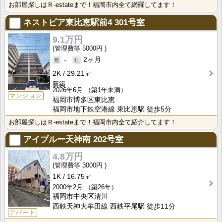
お部屋探しはＲ-estateまで！福岡市内全て網羅してます！
ネストピア東比恵駅前4
301号室
9.1万円
5000円
-
2ヶ月
2K
29.21㎡
新築
2026年6月
（築1年未満）
マンション
福岡市博多区東比恵
福岡市地下鉄空港線 東比恵駅 徒歩5分
お部屋探しはＲ-estateまで！福岡市内全て紹介してます！
アイブルー天神南
202号室
4.8万円
3000円
1K
16.75㎡
2000年2月
（築26年）
福岡市中央区清川
西鉄天神大牟田線 西鉄平尾駅 徒歩11分
アパート