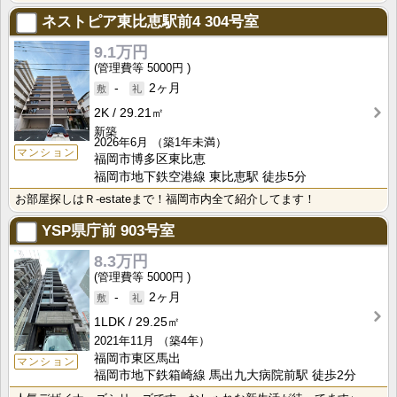
ネストピア東比恵駅前4
304号室
9.1万円
5000円
-
2ヶ月
2K
29.21㎡
新築
2026年6月
（築1年未満）
マンション
福岡市博多区東比恵
福岡市地下鉄空港線 東比恵駅 徒歩5分
お部屋探しはＲ-estateまで！福岡市内全て紹介してます！
YSP県庁前
903号室
8.3万円
5000円
-
2ヶ月
1LDK
29.25㎡
2021年11月
（築4年）
福岡市東区馬出
マンション
福岡市地下鉄箱崎線 馬出九大病院前駅 徒歩2分