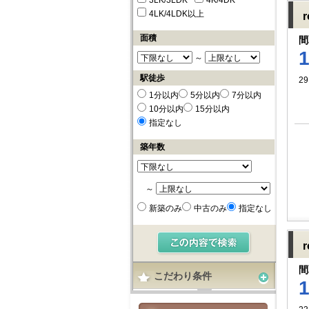
3LK/3LDK
4K/4DK
4LK/4LDK以上
面積
間
～
駅徒歩
29
1分以内
5分以内
7分以内
10分以内
15分以内
指定なし
築年数
～
新築のみ
中古のみ
指定なし
間
こだわり条件