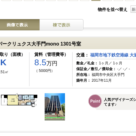
物件を並べ替え
新
パークリュクス大手門mono 1301号室
取り（面積）
賃料（管理費等）
交通：
福岡市地下鉄空港線 大濠
1K
8.5
万円
敷金／礼金：
1ヶ月／ 1ヶ月
保証金／敷引／償却金：
-／ -／ -
（ 5000円）
.51㎡
所在地：
福岡市中央区大手門
築年月：
2017年11月
人気デザイナーズ
てます♪