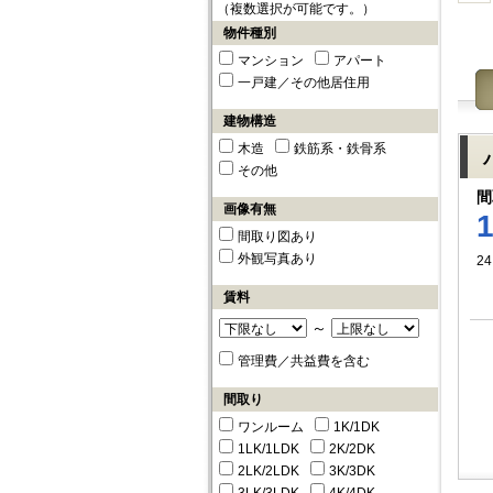
（複数選択が可能です。）
物件種別
マンション
アパート
一戸建／その他居住用
建物構造
木造
鉄筋系・鉄骨系
その他
間
画像有無
間取り図あり
外観写真あり
24
賃料
～
管理費／共益費を含む
間取り
ワンルーム
1K/1DK
1LK/1LDK
2K/2DK
2LK/2LDK
3K/3DK