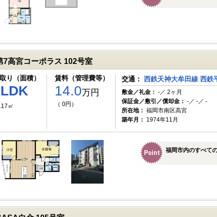
第7高宮コーポラス 102号室
取り（面積）
賃料（管理費等）
交通：
西鉄天神大牟田線 西鉄平
2LDK
14.0
万円
敷金／礼金：
-／ 2ヶ月
保証金／敷引／償却金：
-／ -／ -
（ 0円）
.17㎡
所在地：
福岡市南区高宮
築年月：
1974年11月
福岡市内のすべて