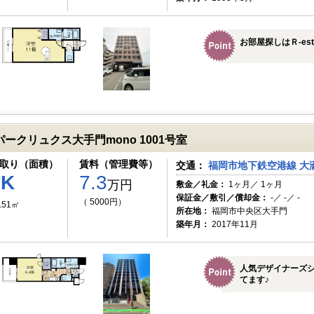
お部屋探しはＲ-es
パークリュクス大手門mono 1001号室
取り（面積）
賃料（管理費等）
交通：
福岡市地下鉄空港線 大濠
1K
7.3
万円
敷金／礼金：
1ヶ月／ 1ヶ月
保証金／敷引／償却金：
-／ -／ -
（ 5000円）
.51㎡
所在地：
福岡市中央区大手門
築年月：
2017年11月
人気デザイナーズ
てます♪