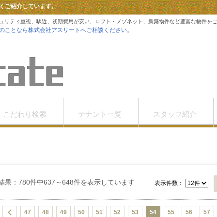
くご紹介しています。
ュリティ重視、駅近、初期費用が安い、ロフト・メゾネット、新築物件など豊富な物件を
のことなら株式会社アスリートへご相談ください。
こだわり検索
テナント一覧
スタッフ紹介
結果：780件中637～648件を表示しています
表示件数：
47
48
49
50
51
52
53
54
55
56
57