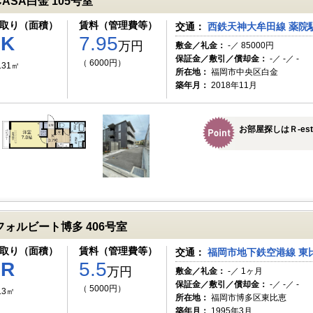
CASA白金 105号室
取り（面積）
賃料（管理費等）
交通：
西鉄天神大牟田線 薬院駅
1K
7.95
万円
敷金／礼金：
-／ 85000円
保証金／敷引／償却金：
-／ -／ -
（ 6000円）
.31㎡
所在地：
福岡市中央区白金
築年月：
2018年11月
お部屋探しはＲ-es
フォルビート博多 406号室
取り（面積）
賃料（管理費等）
交通：
福岡市地下鉄空港線 東比
1R
5.5
万円
敷金／礼金：
-／ 1ヶ月
保証金／敷引／償却金：
-／ -／ -
（ 5000円）
.3㎡
所在地：
福岡市博多区東比恵
築年月：
1995年3月