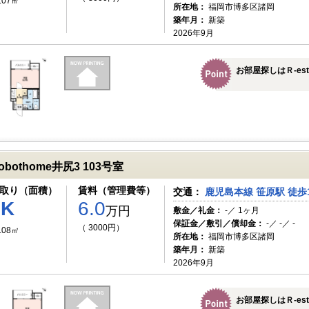
.07㎡
所在地：
福岡市博多区諸岡
築年月：
新築
2026年9月
お部屋探しはＲ-es
robothome井尻3 103号室
取り（面積）
賃料（管理費等）
交通：
鹿児島本線 笹原駅 徒歩
1K
6.0
万円
敷金／礼金：
-／ 1ヶ月
保証金／敷引／償却金：
-／ -／ -
（ 3000円）
.08㎡
所在地：
福岡市博多区諸岡
築年月：
新築
2026年9月
お部屋探しはＲ-es