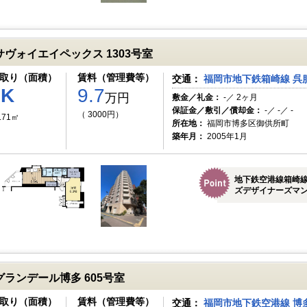
サヴォイエイペックス 1303号室
取り（面積）
賃料（管理費等）
交通：
福岡市地下鉄箱崎線 呉
1K
9.7
万円
敷金／礼金：
-／ 2ヶ月
保証金／敷引／償却金：
-／ -／ -
（ 3000円）
.71㎡
所在地：
福岡市博多区御供所町
築年月：
2005年1月
地下鉄空港線箱崎
ズデザイナーズマン
グランデール博多 605号室
取り（面積）
賃料（管理費等）
交通：
福岡市地下鉄空港線 博多