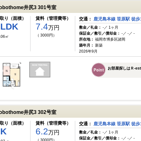
robothome井尻3 301号室
取り（面積）
賃料（管理費等）
交通：
鹿児島本線 笹原駅 徒歩
1LDK
7.4
万円
敷金／礼金：
-／ 1ヶ月
保証金／敷引／償却金：
-／ -／ -
（ 3000円）
.06㎡
所在地：
福岡市博多区諸岡
築年月：
新築
2026年9月
お部屋探しはＲ-es
robothome井尻3 302号室
取り（面積）
賃料（管理費等）
交通：
鹿児島本線 笹原駅 徒歩
1K
6.2
万円
敷金／礼金：
-／ 1ヶ月
保証金／敷引／償却金：
-／ -／ -
（ 3000円）