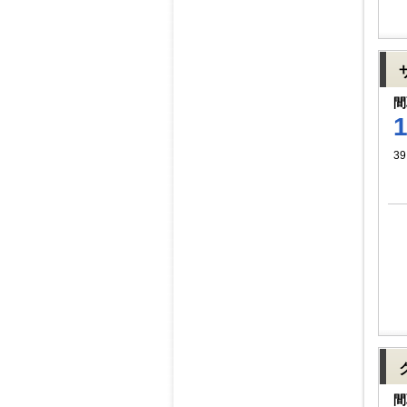
間
39
間