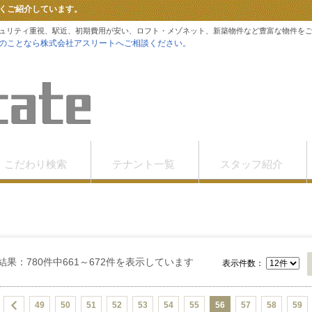
くご紹介しています。
ュリティ重視、駅近、初期費用が安い、ロフト・メゾネット、新築物件など豊富な物件を
のことなら株式会社アスリートへご相談ください。
こだわり検索
テナント一覧
スタッフ紹介
結果：780件中661～672件を表示しています
表示件数：
49
50
51
52
53
54
55
56
57
58
59