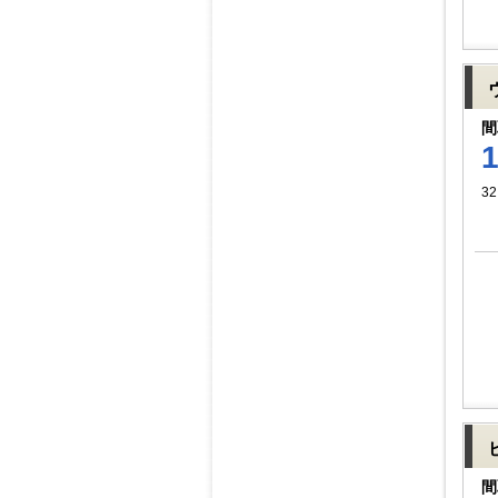
間
32
間