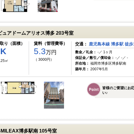
ピュアドームアリオス博多 203号室
取り（面積）
賃料（管理費等）
交通：
鹿児島本線 博多駅 徒歩
1K
5.3
万円
敷金／礼金：
-／ 1ヶ月
保証金／敷引／償却金：
-／ -／ -
（ 3000円）
.25㎡
所在地：
福岡市博多区博多駅南
築年月：
2007年5月
皆様のご要望にお
い♪
SMILEAX博多駅南 105号室