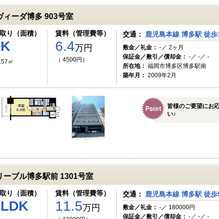
ヴィーダ博多 903号室
取り（面積）
賃料（管理費等）
交通：
鹿児島本線 博多駅 徒歩
1K
6.4
万円
敷金／礼金：
-／ 2ヶ月
保証金／敷引／償却金：
-／ -／ -
（ 4500円）
.57㎡
所在地：
福岡市博多区博多駅南
築年月：
2009年2月
皆様のご要望にお
い♪
リーブル博多駅前 1301号室
取り（面積）
賃料（管理費等）
交通：
鹿児島本線 博多駅 徒歩
1LDK
11.5
万円
敷金／礼金：
-／ 180000円
保証金／敷引／償却金：
-／ -／ -