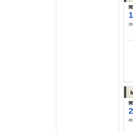
間
26
間
4