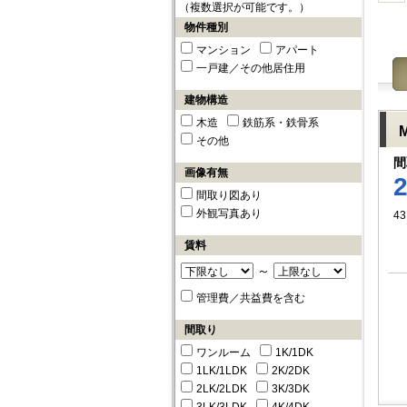
（複数選択が可能です。）
物件種別
マンション
アパート
一戸建／その他居住用
建物構造
木造
鉄筋系・鉄骨系
その他
間
画像有無
間取り図あり
外観写真あり
43
賃料
～
管理費／共益費を含む
間取り
ワンルーム
1K/1DK
1LK/1LDK
2K/2DK
2LK/2LDK
3K/3DK