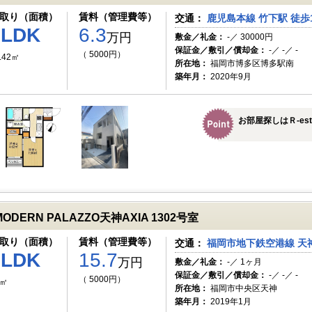
取り（面積）
賃料（管理費等）
交通：
鹿児島本線 竹下駅 徒歩
1LDK
6.3
万円
敷金／礼金：
-／ 30000円
保証金／敷引／償却金：
-／ -／ -
（ 5000円）
.42㎡
所在地：
福岡市博多区博多駅南
築年月：
2020年9月
お部屋探しはＲ-es
MODERN PALAZZO天神AXIA 1302号室
取り（面積）
賃料（管理費等）
交通：
福岡市地下鉄空港線 天神
2LDK
15.7
万円
敷金／礼金：
-／ 1ヶ月
保証金／敷引／償却金：
-／ -／ -
（ 5000円）
5㎡
所在地：
福岡市中央区天神
築年月：
2019年1月