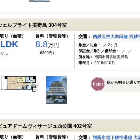
ウェルブライト美野島 304号室
取り（面積）
賃料（管理費等）
交通：
西鉄天神大牟田線 西鉄平
1LDK
8.8
万円
敷金／礼金：
-／ 2ヶ月
保証金／敷引／償却金：
-／ -／ -
（ 6300円）
.61㎡
所在地：
福岡市博多区美野島
築年月：
2016年10月
駅から明るい通り
ピュアドームヴィサージュ西公園 402号室
取り（面積）
賃料（管理費等）
交通：
福岡市地下鉄空港線 大濠