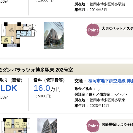
（ 13000円）
.66㎡
所在地：
福岡市博多区博多駅前
築年月：
2014年8月
大切なペットとス
モダンパラッツォ博多駅東 202号室
取り（面積）
賃料（管理費等）
交通：
福岡市地下鉄空港線 博多
3LDK
16.0
万円
敷金／礼金：
-／ -
保証金／敷引／償却金：
-／ -／ -
（ 5300円）
.88㎡
所在地：
福岡市博多区博多駅東
築年月：
2023年12月
お部屋探しはＲ-es