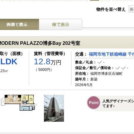
物件を並べ替え
新
MODERN PALAZZO博多Bay 202号室
取り（面積）
賃料（管理費等）
交通：
福岡市地下鉄箱崎線 千代
2LDK
12.8
万円
敷金／礼金：
-／ -
保証金／敷引／償却金：
-／ -／ -
（ 5000円）
.23㎡
所在地：
福岡市博多区石城町
築年月：
新築
2026年5月
人気デザイナーズ
てます♪