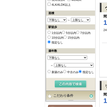
3LK/3LDK
4K/4DK
4LK/4LDK以上
面積
間
～
駅徒歩
24
1分以内
5分以内
7分以内
10分以内
15分以内
指定なし
築年数
～
新築のみ
中古のみ
指定なし
間
こだわり条件