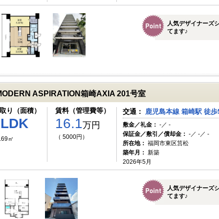
人気デザイナーズ
てます♪
MODERN ASPIRATION箱崎AXIA 201号室
取り（面積）
賃料（管理費等）
交通：
鹿児島本線 箱崎駅 徒歩
2LDK
16.1
万円
敷金／礼金：
-／ -
保証金／敷引／償却金：
-／ -／ -
（ 5000円）
.69㎡
所在地：
福岡市東区筥松
築年月：
新築
2026年5月
人気デザイナーズ
てます♪