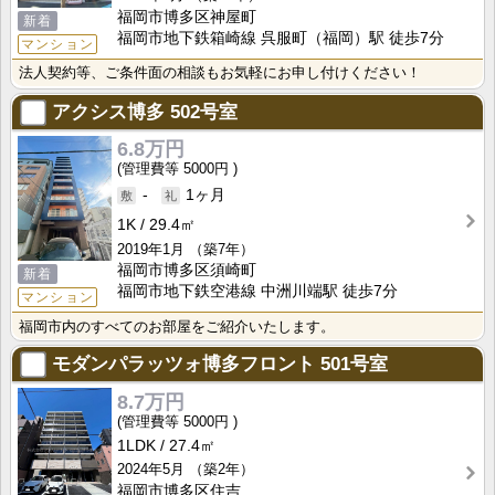
福岡市博多区神屋町
新着
福岡市地下鉄箱崎線 呉服町（福岡）駅 徒歩7分
マンション
法人契約等、ご条件面の相談もお気軽にお申し付けください！
アクシス博多
502号室
6.8万円
5000円
-
1ヶ月
1K
29.4㎡
2019年1月
（築7年）
福岡市博多区須崎町
新着
福岡市地下鉄空港線 中洲川端駅 徒歩7分
マンション
福岡市内のすべてのお部屋をご紹介いたします。
モダンパラッツォ博多フロント
501号室
8.7万円
5000円
1LDK
27.4㎡
2024年5月
（築2年）
福岡市博多区住吉