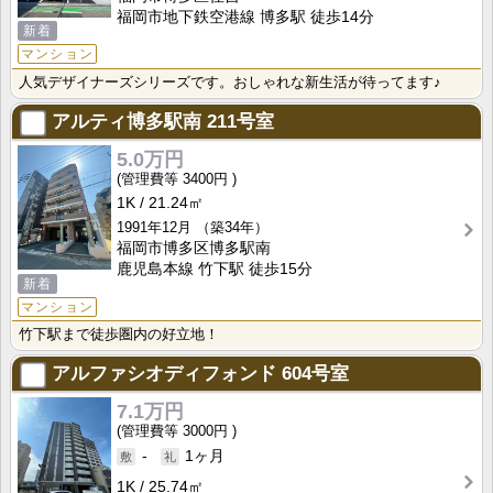
福岡市地下鉄空港線 博多駅 徒歩14分
新着
マンション
人気デザイナーズシリーズです。おしゃれな新生活が待ってます♪
アルティ博多駅南
211号室
5.0万円
3400円
1K
21.24㎡
1991年12月
（築34年）
福岡市博多区博多駅南
鹿児島本線 竹下駅 徒歩15分
新着
マンション
竹下駅まで徒歩圏内の好立地！
アルファシオディフォンド
604号室
7.1万円
3000円
-
1ヶ月
1K
25.74㎡