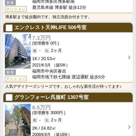
福岡市博多区博多駅南
新着
鹿児島本線 博多駅 徒歩12分
マンション
博多駅まで徒歩圏内です。独立洗面台付きです。
エンクレスト天神LIFE
506号室
7.3万円
0円
-
2ヶ月
1K
20.53㎡
2021年3月
（築5年）
福岡市中央区春吉
新着
福岡市地下鉄七隈線 渡辺通駅 徒歩5分
マンション
人気デザイナーズシリーズです。おしゃれな新生活が待ってます♪
グランフォーレ呉服町
1307号室
6.5万円
3000円
-
2ヶ月
2K
24.82㎡
2008年8月
（築18年）