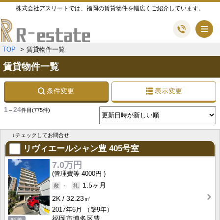
株式会社アスリートでは、福岡の賃貸物件を幅広くご紹介しています。
メ
TOP
賃貸物件一覧
賃貸物件一覧
条件変更
表示変更
1
24
～
件目
(775件)
↓チェックしてお問合せ
リヴィエールシャン豊
405号室
7.0万円
4000円
-
1.5ヶ月
2K
32.23㎡
2017年6月
（築9年）
福岡市博多区豊