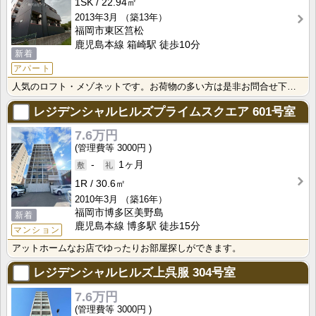
1SK
22.94㎡
2013年3月
（築13年）
福岡市東区筥松
鹿児島本線 箱崎駅 徒歩10分
新着
アパート
人気のロフト・メゾネットです。お荷物の多い方は是非お問合せ下さい♪
レジデンシャルヒルズプライムスクエア
601号室
7.6万円
3000円
-
1ヶ月
1R
30.6㎡
2010年3月
（築16年）
福岡市博多区美野島
新着
鹿児島本線 博多駅 徒歩15分
マンション
アットホームなお店でゆったりお部屋探しができます。
レジデンシャルヒルズ上呉服
304号室
7.6万円
3000円