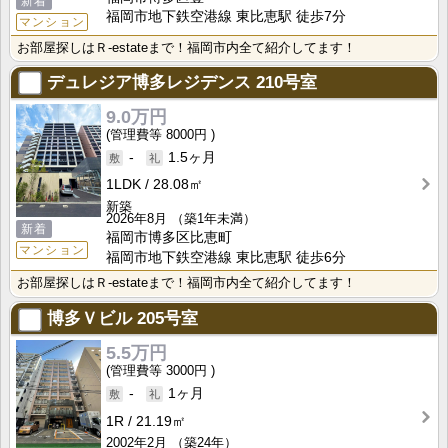
新着
福岡市地下鉄空港線 東比恵駅 徒歩7分
マンション
お部屋探しはＲ-estateまで！福岡市内全て紹介してます！
デュレジア博多レジデンス
210号室
9.0万円
8000円
-
1.5ヶ月
1LDK
28.08㎡
新築
2026年8月
（築1年未満）
新着
福岡市博多区比恵町
マンション
福岡市地下鉄空港線 東比恵駅 徒歩6分
お部屋探しはＲ-estateまで！福岡市内全て紹介してます！
博多Ｖビル
205号室
5.5万円
3000円
-
1ヶ月
1R
21.19㎡
2002年2月
（築24年）