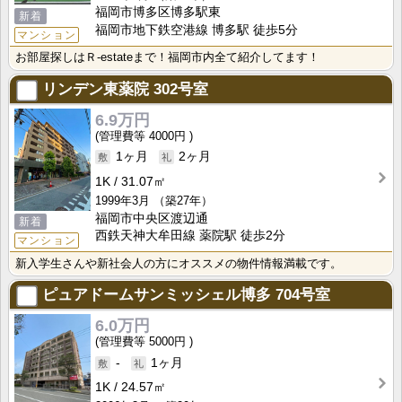
福岡市博多区博多駅東
新着
福岡市地下鉄空港線 博多駅 徒歩5分
マンション
お部屋探しはＲ-estateまで！福岡市内全て紹介してます！
リンデン東薬院
302号室
6.9万円
4000円
1ヶ月
2ヶ月
1K
31.07㎡
1999年3月
（築27年）
福岡市中央区渡辺通
新着
西鉄天神大牟田線 薬院駅 徒歩2分
マンション
新入学生さんや新社会人の方にオススメの物件情報満載です。
ピュアドームサンミッシェル博多
704号室
6.0万円
5000円
-
1ヶ月
1K
24.57㎡