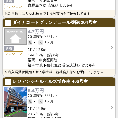
福岡市博多区吉塚
新着
鹿児島本線 吉塚駅 徒歩5分
マンション
お部屋探しはＲ-estateまで！福岡市内全て紹介してます！
ダイナコートグランデュール薬院
204号室
4.7万円
5000円
-
1ヶ月
新着
1K
22.8㎡
マンション
1990年2月
（築36年）
福岡市中央区薬院
福岡市地下鉄七隈線 薬院大通駅 徒歩6分
来春入居受付開始！新入学生様、新社会人様のお手伝いします☆
レジデンシャルヒルズ博多南
406号室
6.4万円
3000円
-
1ヶ月
1K
24.9㎡
2007年3月
（築19年）