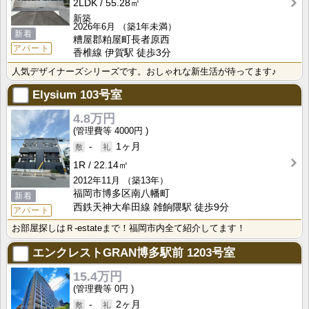
2LDK
55.28㎡
新築
2026年6月
（築1年未満）
新着
糟屋郡粕屋町長者原西
アパート
香椎線 伊賀駅 徒歩3分
人気デザイナーズシリーズです。おしゃれな新生活が待ってます♪
Elysium
103号室
4.8万円
4000円
-
1ヶ月
1R
22.14㎡
2012年11月
（築13年）
福岡市博多区南八幡町
新着
西鉄天神大牟田線 雑餉隈駅 徒歩9分
アパート
お部屋探しはＲ-estateまで！福岡市内全て紹介してます！
エンクレストGRAN博多駅前
1203号室
15.4万円
0円
-
2ヶ月