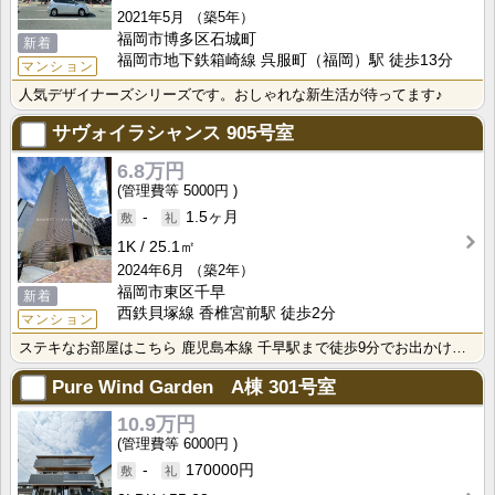
2021年5月
（築5年）
福岡市博多区石城町
新着
福岡市地下鉄箱崎線 呉服町（福岡）駅 徒歩13分
マンション
人気デザイナーズシリーズです。おしゃれな新生活が待ってます♪
サヴォイラシャンス
905号室
6.8万円
5000円
-
1.5ヶ月
1K
25.1㎡
2024年6月
（築2年）
福岡市東区千早
新着
西鉄貝塚線 香椎宮前駅 徒歩2分
マンション
ステキなお部屋はこちら 鹿児島本線 千早駅まで徒歩9分でお出かけにたいへん便利 生活に便利な福岡市東･･･
Pure Wind Garden A棟
301号室
10.9万円
6000円
-
170000円