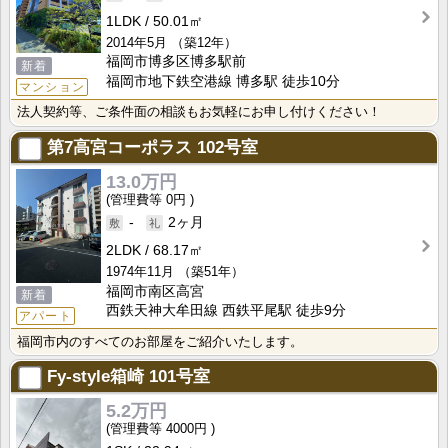
1LDK
50.01㎡
2014年5月
（築12年）
福岡市博多区博多駅前
新着
福岡市地下鉄空港線 博多駅 徒歩10分
マンション
法人契約等、ご条件面の相談もお気軽にお申し付けください！
第7高宮コーポラス
102号室
13.0万円
0円
-
2ヶ月
2LDK
68.17㎡
1974年11月
（築51年）
福岡市南区高宮
新着
西鉄天神大牟田線 西鉄平尾駅 徒歩9分
アパート
福岡市内のすべてのお部屋をご紹介いたします。
Fy-style箱崎
101号室
5.2万円
4000円