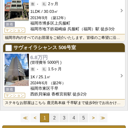
-
2ヶ月
1LDK
30.03㎡
2013年9月
（築12年）
福岡市博多区上呉服町
新着
福岡市地下鉄箱崎線 呉服町（福岡）駅 徒歩3分
マンション
福岡市内のすべてのお部屋をご紹介いたします。皆様のご希望に沿う安心で快適な生活がスタートできる。そん･･･
サヴォイラシャンス
506号室
6.8万円
5000円
-
1.5ヶ月
1K
25.1㎡
2024年6月
（築2年）
福岡市東区千早
新着
西鉄貝塚線 香椎宮前駅 徒歩2分
マンション
ステキなお部屋はこちら 鹿児島本線 千早駅まで徒歩9分でお出かけにたいへん便利 生活に便利な福岡市東･･･
≪
<
1
2
3
4
5
>
≫