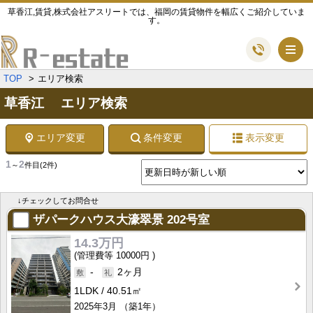
草香江,賃貸,株式会社アスリートでは、福岡の賃貸物件を幅広くご紹介していま
す。
メ
TOP
エリア検索
草香江 エリア検索
エリア変更
条件変更
表示変更
1
2
～
件目
(2件)
↓チェックしてお問合せ
ザパークハウス大濠翠景
202号室
14.3万円
10000円
-
2ヶ月
1LDK
40.51㎡
2025年3月
（築1年）