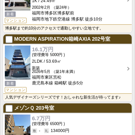
1K
24.49㎡
2002年2月
（築24年）
福岡市博多区博多駅前
新着
福岡市地下鉄空港線 博多駅 徒歩10分
マンション
博多駅まで約10分のアクセスで通勤しやすい立地です。
MODERN ASPIRATION箱崎AXIA
202号室
16.1万円
5000円
2LDK
53.69㎡
新築
2026年5月
（築1年未満）
福岡市東区筥松
鹿児島本線 箱崎駅 徒歩5分
新着
マンション
人気デザイナーズシリーズです！おしゃれな新生活が待ってます♪
メゾンＱ
203号室
6.7万円
6500円
-
134000円