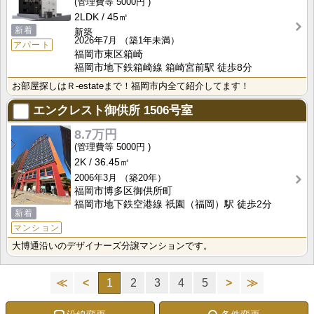
5000円
2LDK
45㎡
新着
新築
2026年7月
（築1年未満）
アパート
福岡市東区箱崎
福岡市地下鉄箱崎線 箱崎宮前駅 徒歩8分
お部屋探しはＲ-estateまで！福岡市内全て紹介してます！
エンクレスト御供所
1506号室
8.7万円
5000円
2K
36.45㎡
2006年3月
（築20年）
福岡市博多区御供所町
福岡市地下鉄空港線 祇園（福岡）駅 徒歩2分
新着
マンション
大博通沿いのデザイナーズ分譲マンションです。
≪
<
1
2
3
4
5
>
≫