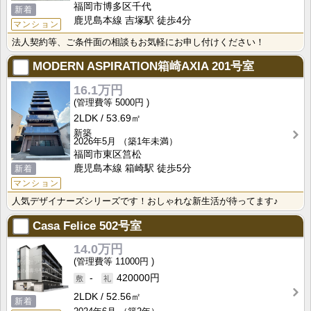
福岡市博多区千代
新着
鹿児島本線 吉塚駅 徒歩4分
マンション
法人契約等、ご条件面の相談もお気軽にお申し付けください！
MODERN ASPIRATION箱崎AXIA
201号室
16.1万円
5000円
2LDK
53.69㎡
新築
2026年5月
（築1年未満）
福岡市東区筥松
鹿児島本線 箱崎駅 徒歩5分
新着
マンション
人気デザイナーズシリーズです！おしゃれな新生活が待ってます♪
Casa Felice
502号室
14.0万円
11000円
-
420000円
2LDK
52.56㎡
新着