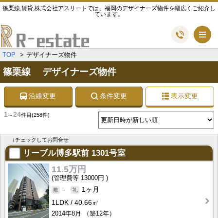
篠栗線,賃貸,株式会社アスリートでは、福岡のデザイナーズ物件を幅広くご紹介し
ています。
メ
TOP
デザイナーズ物件
篠栗線 デザイナーズ物件
沿線変更
条件変更
表示変更
1
24
～
件目
(258件)
↓チェックしてお問合せ
リーブル博多駅前
1301号室
11.5万円
13000円
-
1ヶ月
1LDK
40.66㎡
2014年8月
（築12年）