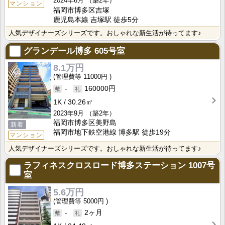
2024年6月
（築2年）
マンション
福岡市博多区吉塚
鹿児島本線 吉塚駅 徒歩5分
人気デザイナーズシリーズです。おしゃれな新生活が待ってます♪
グランデール博多
605号室
8.1万円
11000円
-
160000円
1K
30.26㎡
2023年9月
（築2年）
福岡市博多区美野島
新着
福岡市地下鉄空港線 博多駅 徒歩19分
マンション
人気デザイナーズシリーズです。おしゃれな新生活が待ってます♪
ラフィネスクロスロード博多ステーション
1007号
室
5.6万円
5000円
-
2ヶ月