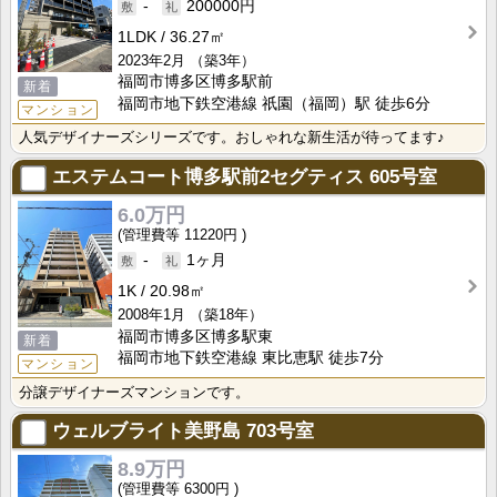
-
200000円
1LDK
36.27㎡
2023年2月
（築3年）
福岡市博多区博多駅前
新着
福岡市地下鉄空港線 祇園（福岡）駅 徒歩6分
マンション
人気デザイナーズシリーズです。おしゃれな新生活が待ってます♪
エステムコート博多駅前2セグティス
605号室
6.0万円
11220円
-
1ヶ月
1K
20.98㎡
2008年1月
（築18年）
福岡市博多区博多駅東
新着
福岡市地下鉄空港線 東比恵駅 徒歩7分
マンション
分譲デザイナーズマンションです。
ウェルブライト美野島
703号室
8.9万円
6300円