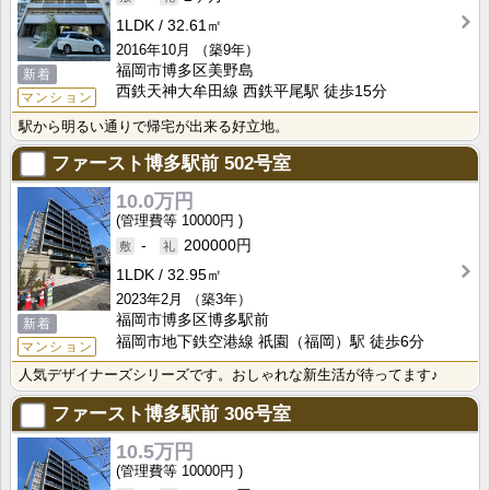
1LDK
32.61㎡
2016年10月
（築9年）
福岡市博多区美野島
新着
西鉄天神大牟田線 西鉄平尾駅 徒歩15分
マンション
駅から明るい通りで帰宅が出来る好立地。
ファースト博多駅前
502号室
10.0万円
10000円
-
200000円
1LDK
32.95㎡
2023年2月
（築3年）
福岡市博多区博多駅前
新着
福岡市地下鉄空港線 祇園（福岡）駅 徒歩6分
マンション
人気デザイナーズシリーズです。おしゃれな新生活が待ってます♪
ファースト博多駅前
306号室
10.5万円
10000円