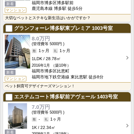
福岡市博多区博多駅前
新着
鹿児島本線 博多駅 徒歩5分
マンション
大切なペットとステキな新生活はいかがですか？
グランフォーレ博多駅東プレミア
1003号室
8.0万円
5000円
1ヶ月
1ヶ月
1LDK
28.78㎡
2016年1月
（築10年）
福岡市博多区比恵町
新着
福岡市地下鉄空港線 東比恵駅 徒歩8分
マンション
ペット飼育可デザイナーズマンション！
エステムコート博多駅前アヴェール
1403号室
7.0万円
5000円
-
1ヶ月
1K
22.34㎡
新着
2008年1月
（築18年）