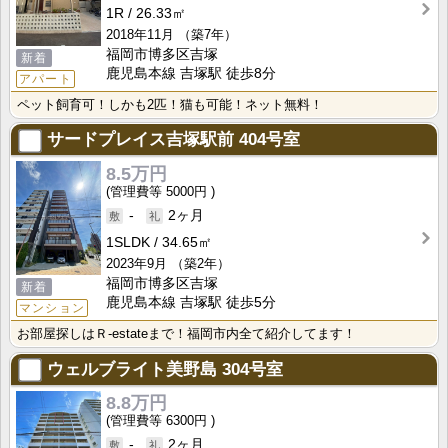
1R
26.33㎡
2018年11月
（築7年）
福岡市博多区吉塚
新着
鹿児島本線 吉塚駅 徒歩8分
アパート
ペット飼育可！しかも2匹！猫も可能！ネット無料！
サードプレイス吉塚駅前
404号室
8.5万円
5000円
-
2ヶ月
1SLDK
34.65㎡
2023年9月
（築2年）
福岡市博多区吉塚
新着
鹿児島本線 吉塚駅 徒歩5分
マンション
お部屋探しはＲ-estateまで！福岡市内全て紹介してます！
ウェルブライト美野島
304号室
8.8万円
6300円
-
2ヶ月