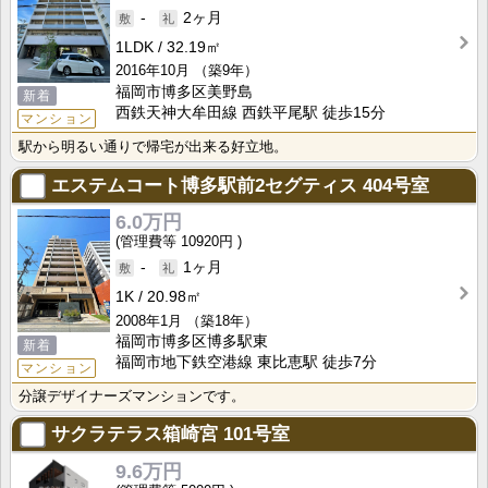
-
2ヶ月
1LDK
32.19㎡
2016年10月
（築9年）
福岡市博多区美野島
新着
西鉄天神大牟田線 西鉄平尾駅 徒歩15分
マンション
駅から明るい通りで帰宅が出来る好立地。
エステムコート博多駅前2セグティス
404号室
6.0万円
10920円
-
1ヶ月
1K
20.98㎡
2008年1月
（築18年）
福岡市博多区博多駅東
新着
福岡市地下鉄空港線 東比恵駅 徒歩7分
マンション
分譲デザイナーズマンションです。
サクラテラス箱崎宮
101号室
9.6万円