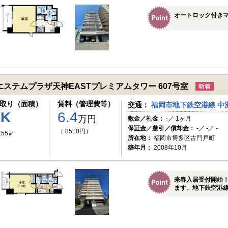
オートロック付きマ
エステムプラザ天神EASTプレミアムタワー 607号室
取り（面積）
賃料（管理費等）
交通：
福岡市地下鉄空港線 中洲
1K
6.4
万円
敷金／礼金：
-／ 1ヶ月
保証金／敷引／償却金：
-／ -／ -
（ 8510円）
.55㎡
所在地：
福岡市博多区古門戸町
築年月：
2008年10月
来春入居受付開始
ます。地下鉄空港