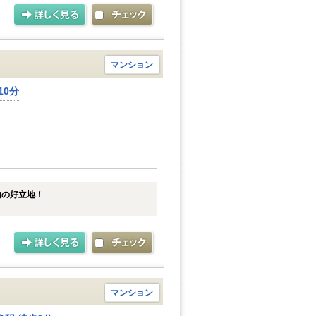
マンション
10分
内の好立地！
マンション