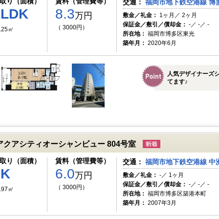
取り（面積）
賃料（管理費等）
交通：
福岡市地下鉄空港線 博多
1LDK
8.3
万円
敷金／礼金：
1ヶ月／ 2ヶ月
保証金／敷引／償却金：
-／ -／ -
（ 3000円）
.25㎡
所在地：
福岡市博多区東光
築年月：
2020年6月
人気デザイナーズ
てます♪
アクアシティオーシャンビュー 804号室
取り（面積）
賃料（管理費等）
交通：
福岡市地下鉄空港線 中洲
1K
6.0
万円
敷金／礼金：
-／ 1ヶ月
保証金／敷引／償却金：
-／ -／ -
（ 3000円）
.97㎡
所在地：
福岡市博多区築港本町
築年月：
2007年3月