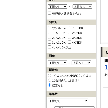
～
管理費／共益費を含む
間取り
ワンルーム
1K/1DK
1LK/1LDK
2K/2DK
2LK/2LDK
3K/3DK
3LK/3LDK
4K/4DK
4LK/4LDK以上
面積
間
～
駅徒歩
34
1分以内
5分以内
7分以内
10分以内
15分以内
指定なし
築年数