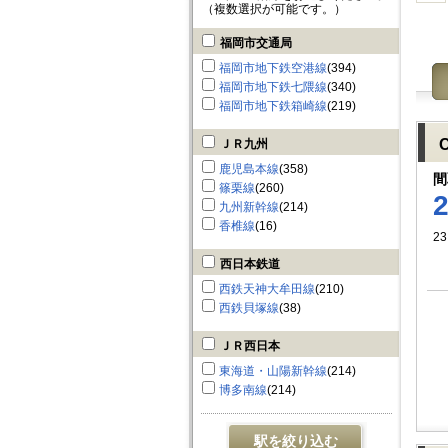
（複数選択が可能です。）
福岡市交通局
福岡市地下鉄空港線
(394)
福岡市地下鉄七隈線
(340)
福岡市地下鉄箱崎線
(219)
ＪＲ九州
鹿児島本線
(358)
間
篠栗線
(260)
九州新幹線
(214)
香椎線
(16)
23
西日本鉄道
西鉄天神大牟田線
(210)
西鉄貝塚線
(38)
ＪＲ西日本
東海道・山陽新幹線
(214)
博多南線
(214)
駅を絞り込む