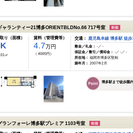
ギャランティー21博多ORIENTBLDNo.66 717号室
取り（面積）
賃料（管理費等）
交通：
鹿児島本線 博多駅 徒歩
1K
4.7
万円
敷金／礼金：
-／ -
保証金／敷引／償却金：
-／ -／ -
（ 4000円）
.01㎡
所在地：
福岡市博多区堅粕
築年月：
2007年2月
博多駅まで徒歩圏
グランフォーレ博多駅プレミア 1103号室