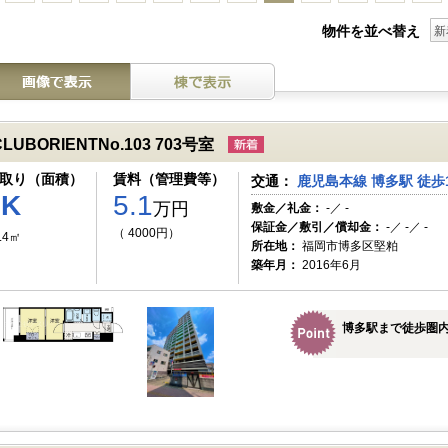
物件を並べ替え
新
CLUBORIENTNo.103 703号室
取り（面積）
賃料（管理費等）
交通：
鹿児島本線 博多駅 徒歩
2K
5.1
万円
敷金／礼金：
-／ -
保証金／敷引／償却金：
-／ -／ -
（ 4000円）
.4㎡
所在地：
福岡市博多区堅粕
築年月：
2016年6月
博多駅まで徒歩圏