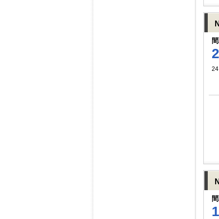
間
24
間