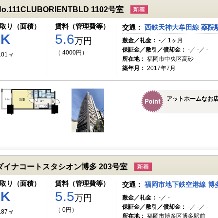
No.111CLUBORIENTBLD 1102号室
取り（面積）
賃料（管理費等）
交通：
西鉄天神大牟田線 薬院駅
1K
5.6
万円
敷金／礼金：
-／ 1ヶ月
保証金／敷引／償却金：
-／ -／ -
（ 4000円）
.01㎡
所在地：
福岡市中央区高砂
築年月：
2017年7月
アットホームなお
ダイナコートスタシオン博多 203号室
取り（面積）
賃料（管理費等）
交通：
福岡市地下鉄空港線 博多
1K
5.5
万円
敷金／礼金：
-／ -
保証金／敷引／償却金：
-／ -／ -
（ 0円）
.87㎡
所在地：
福岡市博多区博多駅前