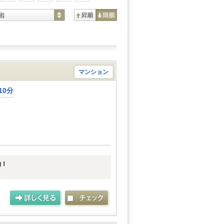
着
マンション
10分
内！