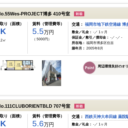
No.55Wes-PROJECT博多 410号室
取り（面積）
賃料（管理費等）
交通：
福岡市地下鉄空港線 博多
2K
5.5
万円
敷金／礼金：
-／ 1ヶ月
保証金／敷引／償却金：
-／ -／ -
（ 5000円）
.2㎡
所在地：
福岡市博多区住吉
築年月：
2005年8月
周辺環境良好のオ
No.111CLUBORIENTBLD 707号室
取り（面積）
賃料（管理費等）
交通：
西鉄天神大牟田線 薬院駅
1K
5.6
万円
敷金／礼金：
-／ 1ヶ月