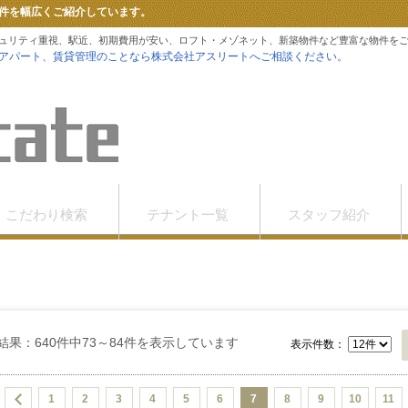
件を幅広くご紹介しています。
ュリティ重視、駅近、初期費用が安い、ロフト・メゾネット、新築物件など豊富な物件を
アパート、賃貸管理のことなら株式会社アスリートへご相談ください。
こだわり検索
テナント一覧
スタッフ紹介
結果：640件中73～84件を表示しています
表示件数：
1
2
3
4
5
6
7
8
9
10
11