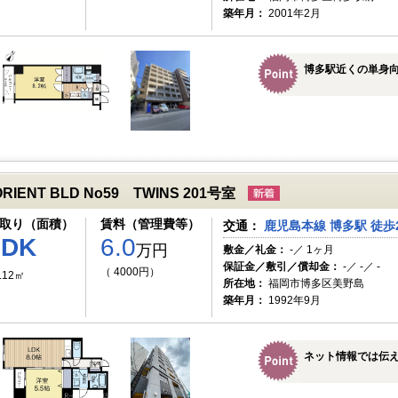
築年月：
2001年2月
博多駅近くの単身
ORIENT BLD No59 TWINS 201号室
取り（面積）
賃料（管理費等）
交通：
鹿児島本線 博多駅 徒歩
1DK
6.0
万円
敷金／礼金：
-／ 1ヶ月
保証金／敷引／償却金：
-／ -／ -
（ 4000円）
.12㎡
所在地：
福岡市博多区美野島
築年月：
1992年9月
ネット情報では伝