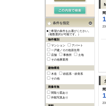
間
条件を指定
23
■ご希望の条件をお選びください。
（複数選択が可能です。）
物件種別
マンション
アパート
一戸建／その他居住用
店舗
事務所
土地
その他事業用
建物構造
木造
鉄筋系・鉄骨系
その他
画像有無
間
間取り図あり
外観写真あり
23
賃料