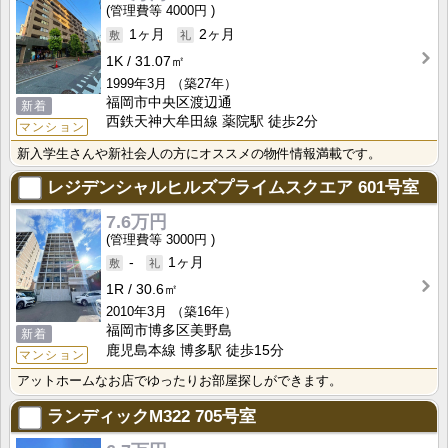
4000円
1ヶ月
2ヶ月
1K
31.07㎡
1999年3月
（築27年）
福岡市中央区渡辺通
新着
西鉄天神大牟田線 薬院駅 徒歩2分
マンション
新入学生さんや新社会人の方にオススメの物件情報満載です。
レジデンシャルヒルズプライムスクエア
601号室
7.6万円
3000円
-
1ヶ月
1R
30.6㎡
2010年3月
（築16年）
福岡市博多区美野島
新着
鹿児島本線 博多駅 徒歩15分
マンション
アットホームなお店でゆったりお部屋探しができます。
ランディックM322
705号室