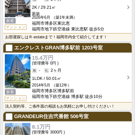
2K
29.21㎡
新築
2026年6月
（築1年未満）
新着
福岡市博多区東比恵
マンション
福岡市地下鉄空港線 東比恵駅 徒歩5分
お部屋探しはＲ-estateまで！福岡市内全て紹介してます！
エンクレストGRAN博多駅前
1203号室
15.4万円
0円
-
2ヶ月
1LDK
50.01㎡
2014年5月
（築12年）
福岡市博多区博多駅前
新着
福岡市地下鉄空港線 博多駅 徒歩10分
マンション
法人契約等、ご条件面の相談もお気軽にお申し付けください！
GRANDEUR住吉弐番館
506号室
8.1万円
3000円