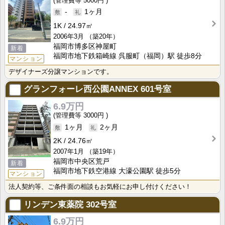
5000円
-
1ヶ月
1K
24.97㎡
2006年3月
（築20年）
福岡市博多区神屋町
新着
福岡市地下鉄箱崎線 呉服町（福岡）駅 徒歩8分
マンション
デザイナーズ分譲マンションです。
グランフォーレ西公園ANNEX
601号室
6.9万円
3000円
1ヶ月
2ヶ月
2K
24.76㎡
2007年1月
（築19年）
福岡市中央区荒戸
新着
福岡市地下鉄空港線 大濠公園駅 徒歩5分
マンション
法人契約等、ご条件面の相談もお気軽にお申し付けください！
リンデン東薬院
302号室
6.9万円