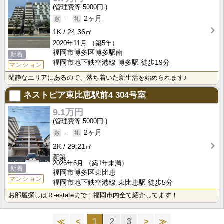
5000円
-
2ヶ月
1K
24.36㎡
2020年11月
（築5年）
福岡市博多区博多駅南
新着
福岡市地下鉄空港線 博多駅 徒歩19分
マンション
閑静なエリアにあるので、落ち着いた新生活を始められます♪
ネストピア東比恵駅前4
304号室
9.1万円
5000円
-
2ヶ月
2K
29.21㎡
新築
2026年6月
（築1年未満）
新着
福岡市博多区東比恵
マンション
福岡市地下鉄空港線 東比恵駅 徒歩5分
お部屋探しはＲ-estateまで！福岡市内全て紹介してます！
≪
<
1
2
3
>
≫