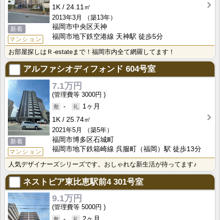
1K
24.11㎡
2013年3月
（築13年）
福岡市中央区天神
新着
福岡市地下鉄空港線 天神駅 徒歩5分
マンション
お部屋探しはＲ-estateまで！福岡市内全て網羅してます！
アルファシオディフォンド
604号室
7.1万円
3000円
-
1ヶ月
1K
25.74㎡
2021年5月
（築5年）
福岡市博多区石城町
新着
福岡市地下鉄箱崎線 呉服町（福岡）駅 徒歩13分
マンション
人気デザイナーズシリーズです。おしゃれな新生活が待ってます♪
ネストピア東比恵駅前4
301号室
9.1万円
5000円
-
2ヶ月