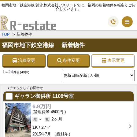
福岡市地下鉄空港線,賃貸,株式会社アスリートでは、福岡の新着物件を幅広くご紹
介しています。
メ
TOP
新着物件
福岡市地下鉄空港線 新着物件
沿線変更
条件変更
表示変更
1
24
～
件目
(49件)
↓チェックしてお問合せ
ギャラン御供所
1108号室
6.9万円
4500円
-
2ヶ月
1K
27㎡
2015年7月
（築11年）