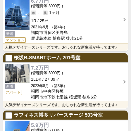
6.7万円
3000円
-
1ヶ月
1R
25㎡
2021年9月
（築4年）
福岡市博多区美野島
新着
鹿児島本線 博多駅 徒歩21分
マンション
人気デザイナーズシリーズです。おしゃれな新生活が待ってます♪
桜坂R-SMARTホーム
201号室
7.2万円
3000円
1LDK
27.39㎡
2023年8月
（築3年）
新着
福岡市中央区桜坂
アパート
福岡市地下鉄七隈線 桜坂駅 徒歩6分
人気デザイナーズシリーズです。おしゃれな新生活が待ってます♪
ラフィネス博多リバーステージ
503号室
5.9万円
6000円