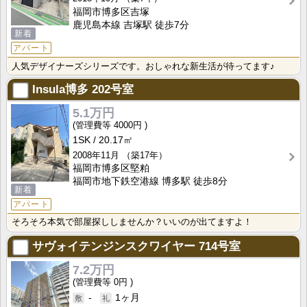
福岡市博多区吉塚
鹿児島本線 吉塚駅 徒歩7分
新着
アパート
人気デザイナーズシリーズです。おしゃれな新生活が待ってます♪
Insula博多
202号室
5.1万円
4000円
1SK
20.17㎡
2008年11月
（築17年）
福岡市博多区堅粕
福岡市地下鉄空港線 博多駅 徒歩8分
新着
アパート
そろそろ本気で部屋探ししませんか？いいのが出てますよ！
サヴォイテンジンスクワイヤー
714号室
7.2万円
0円
-
1ヶ月