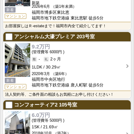
新築
2026年6月
（築1年未満）
新着
福岡市博多区東比恵
マンション
福岡市地下鉄空港線 東比恵駅 徒歩5分
お部屋探しはＲ-estateまで！福岡市内全て紹介してます！
アンシャルム大濠プレミア
203号室
9.2万円
6000円
-
2ヶ月
1LDK
30.29㎡
2020年3月
（築6年）
福岡市中央区地行
新着
福岡市地下鉄空港線 唐人町駅 徒歩5分
マンション
法人契約等、ご条件面の相談もお気軽にお申し付けください！
コンフォーティア2
105号室
6.0万円
5000円
1SK
21.69㎡
2018年10月
（築7年）