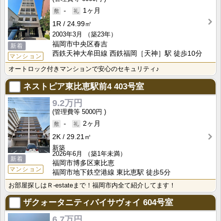
-
1ヶ月
1R
24.99㎡
2003年3月
（築23年）
福岡市中央区春吉
新着
西鉄天神大牟田線 西鉄福岡［天神］駅 徒歩10分
マンション
オートロック付きマンションで安心のセキュリティ♪
ネストピア東比恵駅前4
403号室
9.2万円
5000円
-
2ヶ月
2K
29.21㎡
新築
2026年6月
（築1年未満）
新着
福岡市博多区東比恵
マンション
福岡市地下鉄空港線 東比恵駅 徒歩5分
お部屋探しはＲ-estateまで！福岡市内全て紹介してます！
ザクォータニティバイサヴォイ
604号室
6.7万円