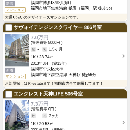
福岡市博多区御供所町
新着
福岡市地下鉄空港線 祇園（福岡）駅 徒歩3分
マンション
大通り沿いのデザイナーズマンションです。
サヴォイテンジンスクワイヤー
806号室
7.0万円
5000円
-
1.5ヶ月
1K
23.74㎡
2013年3月
（築13年）
福岡市中央区天神
新着
福岡市地下鉄空港線 天神駅 徒歩5分
マンション
お部屋探しはＲ-estateまで！福岡市内全て網羅してます！
エンクレスト天神LIFE
506号室
7.3万円
0円
-
2ヶ月
1K
20.53㎡
2021年3月
（築5年）