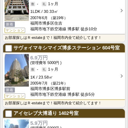
-
1ヶ月
1LDK
30.33㎡
2007年6月
（築19年）
福岡市博多区住吉
新着
福岡市地下鉄空港線 博多駅 徒歩10分
マンション
お部屋探しはＲ-estateまで！福岡市内全て紹介してます！
サヴォイマキシマイズ博多ステーション
604号室
6.9万円
5000円
-
1ヶ月
1K
23.58㎡
2005年7月
（築21年）
福岡市博多区博多駅前
新着
福岡市地下鉄空港線 博多駅 徒歩5分
マンション
お部屋探しはＲ-estateまで！福岡市内全て紹介してます！
アイセレブ大博通り
1402号室
5.9万円