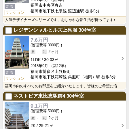
福岡市中央区春吉
新着
福岡市地下鉄七隈線 渡辺通駅 徒歩5分
マンション
人気デザイナーズシリーズです。おしゃれな新生活が待ってます♪
レジデンシャルヒルズ上呉服
304号室
7.6万円
3000円
-
2ヶ月
1LDK
30.03㎡
2013年9月
（築12年）
福岡市博多区上呉服町
新着
福岡市地下鉄箱崎線 呉服町（福岡）駅 徒歩3分
マンション
福岡市内のすべてのお部屋をご紹介いたします。皆様のご希望に沿う安心で快適な生活がスタートできる。そん･･･
ネストピア東比恵駅前4
304号室
9.1万円
5000円
-
2ヶ月
2K
29.21㎡