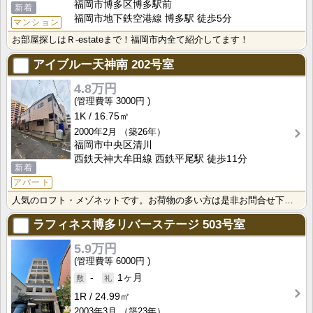
福岡市博多区博多駅前
新着
福岡市地下鉄空港線 博多駅 徒歩5分
マンション
お部屋探しはＲ-estateまで！福岡市内全て紹介してます！
アイブルー天神南
202号室
4.8万円
3000円
1K
16.75㎡
2000年2月
（築26年）
福岡市中央区清川
西鉄天神大牟田線 西鉄平尾駅 徒歩11分
新着
アパート
人気のロフト・メゾネットです。お荷物の多い方は是非お問合せ下さい♪
ラフィネス博多リバーステージ
503号室
5.9万円
6000円
-
1ヶ月
1R
24.99㎡
2003年3月
（築23年）