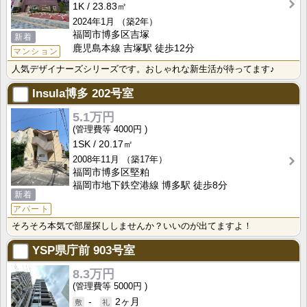
1K
23.83㎡
2024年1月
（築2年）
福岡市博多区吉塚
新着
鹿児島本線 吉塚駅 徒歩12分
マンション
人気デザイナーズシリーズです。おしゃれな新生活が待ってます♪
Insula博多
202号室
5.1万円
4000円
1SK
20.17㎡
2008年11月
（築17年）
福岡市博多区堅粕
福岡市地下鉄空港線 博多駅 徒歩8分
新着
アパート
そろそろ本気で部屋探ししませんか？いいのが出てますよ！
YSP県庁前
903号室
8.3万円
5000円
-
2ヶ月