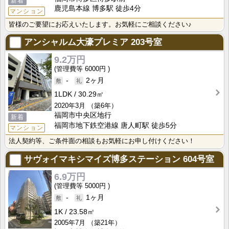
新着
鹿児島本線 博多駅 徒歩4分
マンション
皆様のご要望にお応えいたします。お気軽にご相談ください♪
アンシャルム大濠プレミア
203号室
9.2万円
6000円
-
2ヶ月
1LDK
30.29㎡
2020年3月
（築6年）
福岡市中央区地行
新着
福岡市地下鉄空港線 唐人町駅 徒歩5分
マンション
法人契約等、ご条件面の相談もお気軽にお申し付けください！
サヴォイマキシマイズ博多ステーション
604号室
6.9万円
5000円
-
1ヶ月
1K
23.58㎡
2005年7月
（築21年）