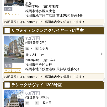
新築
2026年6月
（築1年未満）
新着
福岡市博多区東比恵
マンション
福岡市地下鉄空港線 東比恵駅 徒歩5分
お部屋探しはＲ-estateまで！福岡市内全て紹介してます！
サヴォイテンジンスクワイヤー
714号室
7.2万円
0円
-
1ヶ月
1K
24.11㎡
2013年3月
（築13年）
福岡市中央区天神
新着
福岡市地下鉄空港線 天神駅 徒歩5分
マンション
お部屋探しはＲ-estateまで！福岡市内全て網羅してます！
ラシックサヴォイ
1203号室
6.8万円
5000円
-
1.5ヶ月