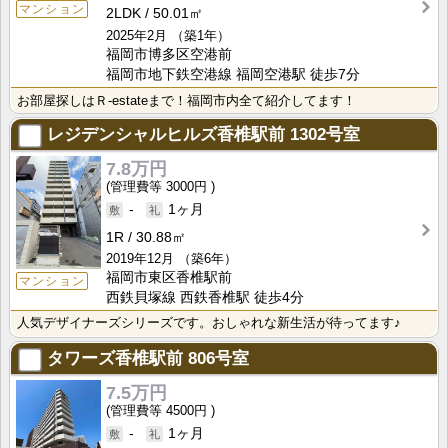
マンション
2LDK
50.01㎡
2025年2月
（築1年）
福岡市博多区空港前
福岡市地下鉄空港線 福岡空港駅 徒歩7分
お部屋探しはＲ-estateまで！福岡市内全て紹介してます！
レジデンシャルヒルズ香椎駅前
1302号室
7.8万円
3000円
-
1ヶ月
1R
30.88㎡
2019年12月
（築6年）
福岡市東区香椎駅前
マンション
西鉄貝塚線 西鉄香椎駅 徒歩4分
人気デザイナーズシリーズです。おしゃれな新生活が待ってます♪
タワーズ香椎駅前
806号室
7.5万円
4500円
-
1ヶ月