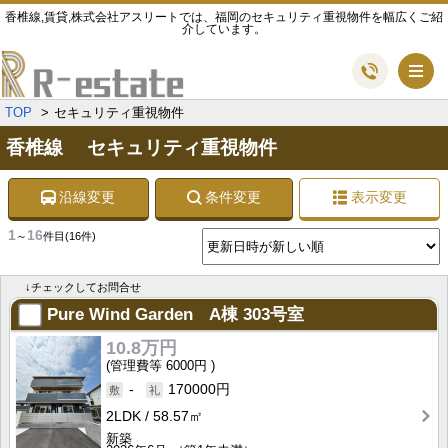
香椎線,賃貸,株式会社アスリートでは、福岡のセキュリティ重視物件を幅広くご紹
介しています。
メ
TOP
セキュリティ重視物件
香椎線 セキュリティ重視物件
沿線変更
条件変更
表示変更
1
16
～
件目
(16件)
↓チェックしてお問合せ
Pure Wind Garden A棟
303号室
10.8万円
6000円
-
170000円
2LDK
58.57㎡
新築