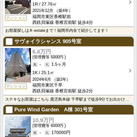
1R
27.76㎡
2021年12月
（築4年）
福岡市東区香椎駅前
マンション
西鉄貝塚線 香椎宮前駅 徒歩4分
お部屋探しはＲ-estateまで！福岡市内全て紹介してます！
サヴォイラシャンス
905号室
6.8万円
5000円
-
1.5ヶ月
1K
25.1㎡
2024年6月
（築2年）
福岡市東区千早
マンション
西鉄貝塚線 香椎宮前駅 徒歩2分
ステキなお部屋はこちら 鹿児島本線 千早駅まで徒歩9分でお出かけにたいへん便利 生活に便利な福岡市東･･･
Pure Wind Garden A棟
301号室
10.9万円
6000円
-
170000円