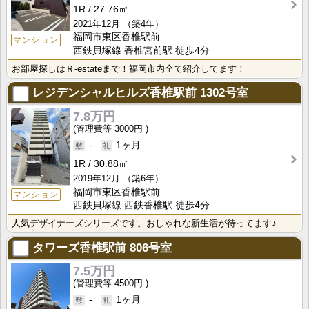
1R
27.76㎡
2021年12月
（築4年）
福岡市東区香椎駅前
マンション
西鉄貝塚線 香椎宮前駅 徒歩4分
お部屋探しはＲ-estateまで！福岡市内全て紹介してます！
レジデンシャルヒルズ香椎駅前
1302号室
7.8万円
3000円
-
1ヶ月
1R
30.88㎡
2019年12月
（築6年）
福岡市東区香椎駅前
マンション
西鉄貝塚線 西鉄香椎駅 徒歩4分
人気デザイナーズシリーズです。おしゃれな新生活が待ってます♪
タワーズ香椎駅前
806号室
7.5万円
4500円
-
1ヶ月