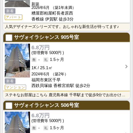
新築
2026年6月
（築1年未満）
新着
糟屋郡粕屋町長者原西
アパート
香椎線 伊賀駅 徒歩3分
人気デザイナーズシリーズです。おしゃれな新生活が待ってます♪
サヴォイラシャンス
905号室
6.8万円
5000円
-
1.5ヶ月
1K
25.1㎡
2024年6月
（築2年）
福岡市東区千早
新着
西鉄貝塚線 香椎宮前駅 徒歩2分
マンション
ステキなお部屋はこちら 鹿児島本線 千早駅まで徒歩9分でお出かけにたいへん便利 生活に便利な福岡市東･･･
サヴォイラシャンス
506号室
6.8万円
5000円
-
1.5ヶ月