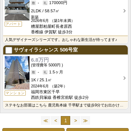
-
170000円
2LDK
58.57㎡
新築
2026年6月
（築1年未満）
アパート
糟屋郡粕屋町長者原西
香椎線 伊賀駅 徒歩3分
人気デザイナーズシリーズです。おしゃれな新生活が待ってます♪
サヴォイラシャンス
506号室
6.8万円
5000円
-
1.5ヶ月
1K
25.1㎡
2024年6月
（築2年）
福岡市東区千早
マンション
西鉄貝塚線 香椎宮前駅 徒歩2分
ステキなお部屋はこちら 鹿児島本線 千早駅まで徒歩9分でお出かけにたいへん便利 生活に便利な福岡市東･･･
≪
<
1
>
≫