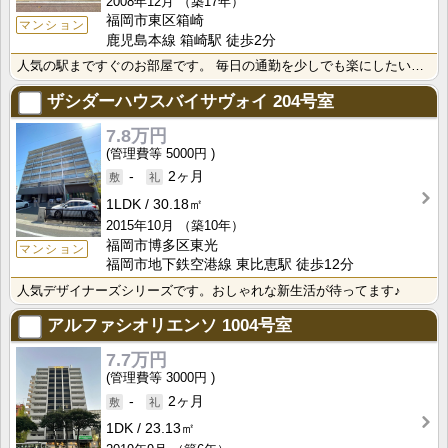
2008年12月
（築17年）
福岡市東区箱崎
マンション
鹿児島本線 箱崎駅 徒歩2分
人気の駅まですぐのお部屋です。 毎日の通勤を少しでも楽にしたい方は是非ご検討ください。
ザシダーハウスバイサヴォイ
204号室
7.8万円
5000円
-
2ヶ月
1LDK
30.18㎡
2015年10月
（築10年）
福岡市博多区東光
マンション
福岡市地下鉄空港線 東比恵駅 徒歩12分
人気デザイナーズシリーズです。おしゃれな新生活が待ってます♪
アルファシオリエンソ
1004号室
7.7万円
3000円
-
2ヶ月
1DK
23.13㎡