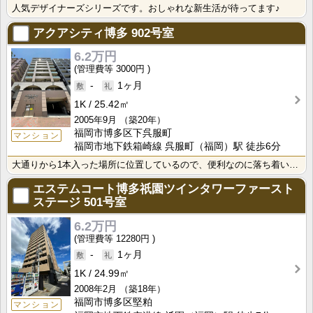
人気デザイナーズシリーズです。おしゃれな新生活が待ってます♪
アクアシティ博多
902号室
6.2万円
3000円
-
1ヶ月
1K
25.42㎡
2005年9月
（築20年）
福岡市博多区下呉服町
マンション
福岡市地下鉄箱崎線 呉服町（福岡）駅 徒歩6分
大通りから1本入った場所に位置しているので、便利なのに落ち着いた生活が送れますね。
エステムコート博多祇園ツインタワーファースト
ステージ
501号室
6.2万円
12280円
-
1ヶ月
1K
24.99㎡
2008年2月
（築18年）
福岡市博多区堅粕
マンション