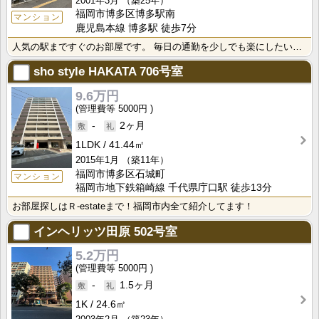
2001年3月
（築25年）
福岡市博多区博多駅南
マンション
鹿児島本線 博多駅 徒歩7分
人気の駅まですぐのお部屋です。 毎日の通勤を少しでも楽にしたい方は是非ご検討ください。
sho style HAKATA
706号室
9.6万円
5000円
-
2ヶ月
1LDK
41.44㎡
2015年1月
（築11年）
福岡市博多区石城町
マンション
福岡市地下鉄箱崎線 千代県庁口駅 徒歩13分
お部屋探しはＲ-estateまで！福岡市内全て紹介してます！
インヘリッツ田原
502号室
5.2万円
5000円
-
1.5ヶ月
1K
24.6㎡