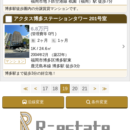
福岡市地下鉄空港線 祇園（福岡）駅 徒歩7分
博多駅徒歩圏内の分譲賃貸マンションです。
アクタス博多ステーションタワー
201号室
6.8万円
0円
2ヶ月
1ヶ月
1K
24.6㎡
2004年2月
（築22年）
福岡市博多区博多駅東
マンション
鹿児島本線 博多駅 徒歩3分
博多駅まで徒歩3分の好立地！
≪
<
17
18
19
20
21
>
≫
沿線変更
条件変更