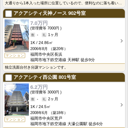
大通りから1本入った場所に位置しているので、便利なのに落ち着いた生活が送れますね。
アクアシティ天神ノース
902号室
7.0万円
7000円
-
1ヶ月
1K
24.86㎡
2006年8月
（築20年）
福岡市中央区長浜
マンション
福岡市地下鉄空港線 天神駅 徒歩9分
独立洗面台付き分譲マンションです。
アクアシティ西公園
801号室
6.2万円
3000円
-
2ヶ月
1K
24.5㎡
2008年6月
（築18年）
福岡市中央区荒戸
マンション
福岡市地下鉄空港線 大濠公園駅 徒歩6分