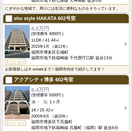
福岡市地下鉄七隈線 天神南駅 徒歩3分
にぎやかな地域で、周りには生活に便利なものもそろっています。
sho style HAKATA
602号室
8.5万円
4000円
1LDK
41.44㎡
2015年1月
（築11年）
福岡市博多区石城町
福岡市地下鉄箱崎線 千代県庁口駅 徒歩13分
マンション
お部屋探しはＲ-estateまで！福岡市内全て紹介してます！
アクアシティ博多
602号室
6.4万円
5000円
-
1ヶ月
1K
25.42㎡
2005年9月
（築20年）
福岡市博多区下呉服町
マンション
福岡市地下鉄箱崎線 呉服町（福岡）駅 徒歩6分