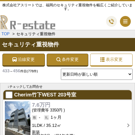
株式会社アスリートでは、福岡のセキュリティ重視物件を幅広くご紹介していま
す。
メ
TOP
セキュリティ重視物件
セキュリティ重視物件
沿線変更
条件変更
表示変更
433
456
～
件目
(778件)
↓チェックしてお問合せ
Cherim竹下WEST
203号室
7.6万円
3350円
-
1ヶ月
1LDK
35.12㎡
新築