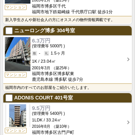
2003年2月
（築23年）
福岡市博多区千代
マンション
福岡市地下鉄箱崎線 千代県庁口駅 徒歩1分
新入学生さんや新社会人の方にオススメの物件情報満載です。
ニューロング博多
304号室
6.3万円
5000円
-
1.5ヶ月
1K
23.04㎡
2001年3月
（築25年）
福岡市博多区博多駅東
マンション
鹿児島本線 博多駅 徒歩7分
福岡市内のすべてのお部屋をご紹介いたします。
ADONIS COURT
401号室
9.5万円
5400円
1LDK
33.24㎡
2016年8月
（築10年）
マンション
福岡市博多区古門戸町