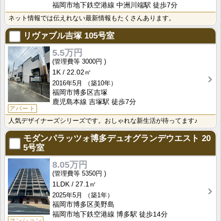
福岡市地下鉄空港線 中洲川端駅 徒歩7分
ネット情報では伝えれない最新情報もたくさんあります。
リヴァブル吉塚
105号室
5.5万円
3000円
1K
22.02㎡
2016年5月
（築10年）
福岡市博多区吉塚
鹿児島本線 吉塚駅 徒歩7分
アパート
人気デザイナーズシリーズです。おしゃれな新生活が待ってます♪
モダンパラッツォ博多デュオグランデウエスト
20
5号室
8.05万円
5350円
1LDK
27.1㎡
2025年5月
（築1年）
福岡市博多区美野島
福岡市地下鉄空港線 博多駅 徒歩14分
マンション