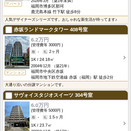
2026年3月
（築1年未満）
アパート
福岡市博多区那珂
鹿児島本線 竹下駅 徒歩8分
人気デザイナーズシリーズです。おしゃれな新生活が待ってます♪
赤坂ランドマークタワー
408号室
6.2万円
3000円
-
2ヶ月
1K
24.18㎡
2004年12月
（築21年）
福岡市中央区赤坂
マンション
福岡市地下鉄空港線 赤坂（福岡）駅 徒歩2分
大通り沿いの分譲マンションです。
サヴォイスタジオスイーツ
304号室
6.0万円
5000円
-
1.5ヶ月
1K
23.7㎡