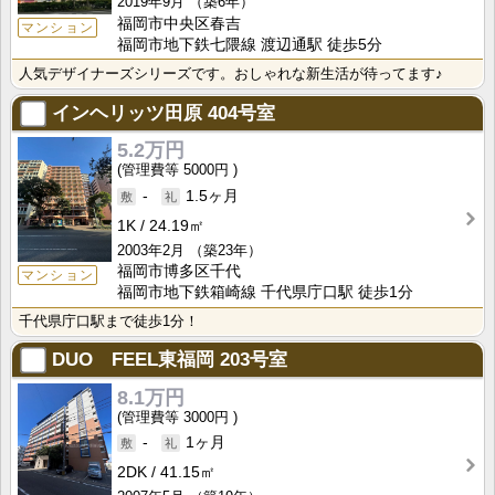
2019年9月
（築6年）
福岡市中央区春吉
マンション
福岡市地下鉄七隈線 渡辺通駅 徒歩5分
人気デザイナーズシリーズです。おしゃれな新生活が待ってます♪
インヘリッツ田原
404号室
5.2万円
5000円
-
1.5ヶ月
1K
24.19㎡
2003年2月
（築23年）
福岡市博多区千代
マンション
福岡市地下鉄箱崎線 千代県庁口駅 徒歩1分
千代県庁口駅まで徒歩1分！
DUO FEEL東福岡
203号室
8.1万円
3000円
-
1ヶ月
2DK
41.15㎡