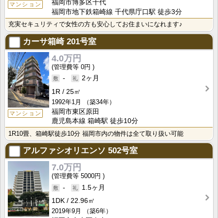
福岡市博多区千代
マンション
福岡市地下鉄箱崎線 千代県庁口駅 徒歩3分
充実セキュリティで女性の方も安心してお住まいになれます♪
カーサ箱崎
201号室
4.0万円
0円
-
2ヶ月
1R
25㎡
1992年1月
（築34年）
福岡市東区原田
マンション
鹿児島本線 箱崎駅 徒歩10分
1R10畳、箱崎駅徒歩10分 福岡市内の物件は全て取り扱い可能
アルファシオリエンソ
502号室
7.0万円
5000円
-
1.5ヶ月
1DK
22.96㎡
2019年9月
（築6年）