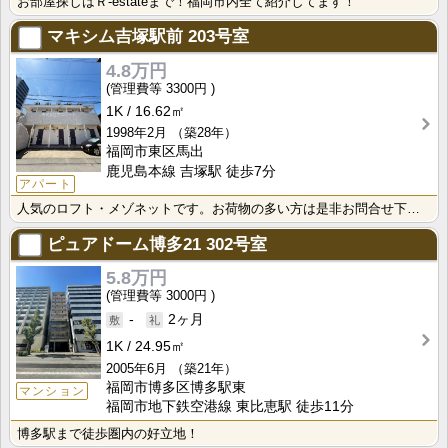
お部屋探しはＲ-estateまで！福岡市内全て紹介してます！
マキシム吉塚駅前
203号室
4.8万円
3300円
1K
16.62㎡
1998年2月
（築28年）
福岡市東区馬出
鹿児島本線 吉塚駅 徒歩7分
アパート
人気のロフト・メゾネットです。お荷物の多い方は是非お問合せ下さい♪
ピュアドーム博多21
302号室
5.8万円
3000円
-
2ヶ月
1K
24.95㎡
2005年6月
（築21年）
福岡市博多区博多駅東
マンション
福岡市地下鉄空港線 東比恵駅 徒歩11分
博多駅まで徒歩圏内の好立地！