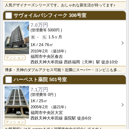
人気デザイナーズシリーズです。おしゃれな新生活が待ってます♪
サヴォイルパシフィーク
306号室
7.0万円
5000円
-
1.5ヶ月
1K
24.76㎡
2010年2月
（築16年）
福岡市中央区春吉
マンション
西鉄天神大牟田線 西鉄福岡［天神］駅 徒歩10分
博多・天神のダブルアクセス可能！近隣にスーパー・コンビニも多く買い物にも便利なエリアです♪
ハーベスト薬院
501号室
7.1万円
0円
1K
25㎡
2005年2月
（築21年）
福岡市中央区大宮
西鉄天神大牟田線 薬院駅 徒歩6分
マンション