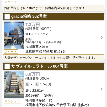
アパート
お部屋探しはＲ-estateまで！福岡市内全て紹介してます！
gracia箱崎
302号室
7.3万円
4000円
1LDK
30.52㎡
新築
2025年11月
（築1年未満）
福岡市東区原田
鹿児島本線 箱崎駅 徒歩9分
アパート
人気デザイナーズシリーズです。おしゃれな新生活が待ってます♪
サヴォイルミラドール
804号室
6.8万円
5000円
-
1.5ヶ月
1K
23.61㎡
2021年9月
（築4年）
福岡市博多区千代
マンション
福岡市地下鉄箱崎線 千代県庁口駅 徒歩2分