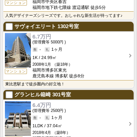
福岡市中央区春吉
マンション
福岡市地下鉄七隈線 渡辺通駅 徒歩5分
人気デザイナーズシリーズです。おしゃれな新生活が待ってます♪
サヴォイエリート
1302号室
6.7万円
5000円
-
1ヶ月
1K
24.99㎡
2008年1月
（築18年）
福岡市博多区東光
マンション
鹿児島本線 博多駅 徒歩8分
東比恵駅まで徒歩圏内の好立地！
グランヒル箱崎
301号室
6.4万円
2500円
-
1ヶ月
1LDK
37.04㎡
2018年4月
（築8年）