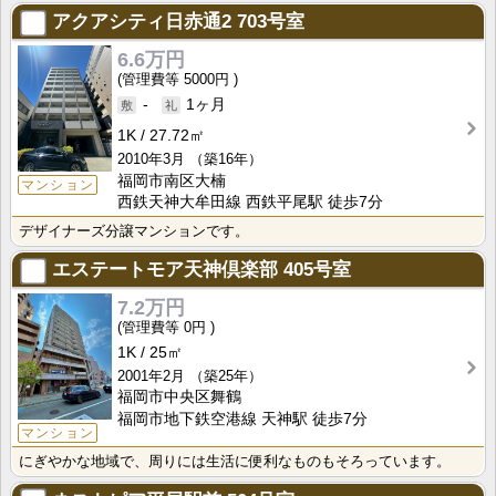
アクアシティ日赤通2
703号室
6.6万円
5000円
-
1ヶ月
1K
27.72㎡
2010年3月
（築16年）
福岡市南区大楠
マンション
西鉄天神大牟田線 西鉄平尾駅 徒歩7分
デザイナーズ分譲マンションです。
エステートモア天神倶楽部
405号室
7.2万円
0円
1K
25㎡
2001年2月
（築25年）
福岡市中央区舞鶴
福岡市地下鉄空港線 天神駅 徒歩7分
マンション
にぎやかな地域で、周りには生活に便利なものもそろっています。