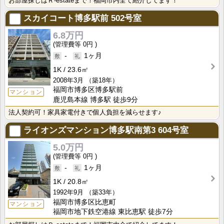
お部屋探しはＲ-estateまで！福岡市内全て紹介してます！
スカイコート博多駅前
502号室
6.8万円
0円
-
1ヶ月
1K
23.6㎡
2008年3月
（築18年）
福岡市博多区博多駅前
マンション
鹿児島本線 博多駅 徒歩9分
法人契約可！家具家電付きで個人負担を減らせます♪
ライオンズマンション博多駅南第3
604号室
5.0万円
0円
-
1ヶ月
1K
20.8㎡
1992年9月
（築33年）
福岡市博多区比恵町
マンション
福岡市地下鉄空港線 東比恵駅 徒歩7分