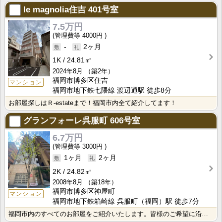
le magnolia住吉
401号室
7.5万円
4000円
-
2ヶ月
1K
24.81㎡
2024年8月
（築2年）
福岡市博多区住吉
マンション
福岡市地下鉄七隈線 渡辺通駅 徒歩8分
お部屋探しはＲ-estateまで！福岡市内全て紹介してます！
グランフォーレ呉服町
606号室
6.7万円
3000円
1ヶ月
2ヶ月
2K
24.82㎡
2008年8月
（築18年）
福岡市博多区神屋町
マンション
福岡市地下鉄箱崎線 呉服町（福岡）駅 徒歩7分
福岡市内のすべてのお部屋をご紹介いたします。皆様のご希望に沿う安心で快適な生活がスタートできる。そん･･･