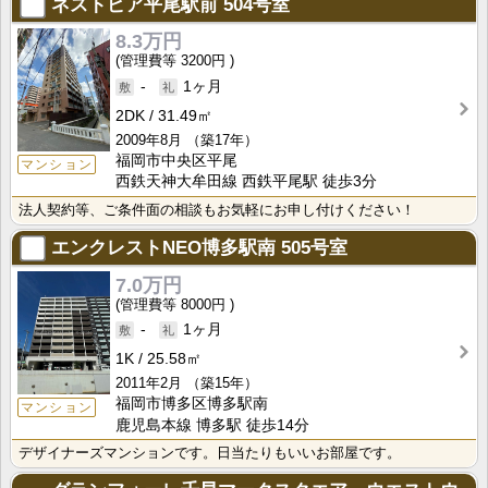
ネストピア平尾駅前
504号室
8.3万円
3200円
-
1ヶ月
2DK
31.49㎡
2009年8月
（築17年）
福岡市中央区平尾
マンション
西鉄天神大牟田線 西鉄平尾駅 徒歩3分
法人契約等、ご条件面の相談もお気軽にお申し付けください！
エンクレストNEO博多駅南
505号室
7.0万円
8000円
-
1ヶ月
1K
25.58㎡
2011年2月
（築15年）
福岡市博多区博多駅南
マンション
鹿児島本線 博多駅 徒歩14分
デザイナーズマンションです。日当たりもいいお部屋です。