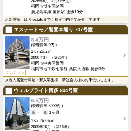
2026年9月
（完成予定）
福岡市博多区諸岡
鹿児島本線 笹原駅 徒歩10分
お部屋探しはＲ-estateまで！福岡市内全て紹介してます！
エステートモア警固本通り
707号室
8.4万円
0円
2K
25.2㎡
2000年3月
（築26年）
福岡市中央区警固
福岡市地下鉄七隈線 薬院大通駅 徒歩3分
マンション
来春入居受付開始！新入学生様、新社会人様のお手伝いします。
ウェルブライト博多
804号室
6.5万円
5000円
-
1ヶ月
1K
25.05㎡
2009年10月
（築16年）