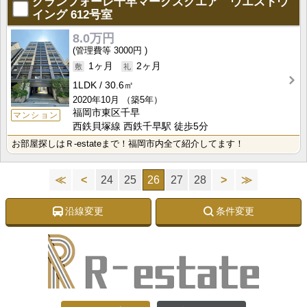
グランフォーレ千早マークスクエア ウエストウ
イング
612号室
8.0万円
3000円
1ヶ月
2ヶ月
1LDK
30.6㎡
2020年10月
（築5年）
福岡市東区千早
マンション
西鉄貝塚線 西鉄千早駅 徒歩5分
お部屋探しはＲ-estateまで！福岡市内全て紹介してます！
≪
<
24
25
26
27
28
>
≫
沿線変更
条件変更