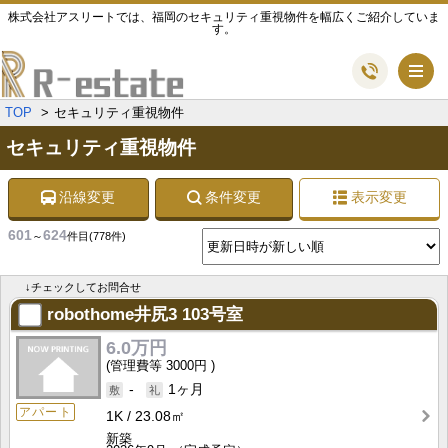
株式会社アスリートでは、福岡のセキュリティ重視物件を幅広くご紹介していま
す。
メ
TOP
セキュリティ重視物件
セキュリティ重視物件
沿線変更
条件変更
表示変更
601
624
～
件目
(778件)
↓チェックしてお問合せ
robothome井尻3
103号室
6.0万円
3000円
-
1ヶ月
アパート
1K
23.08㎡
新築