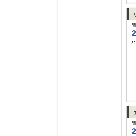
間
32
間