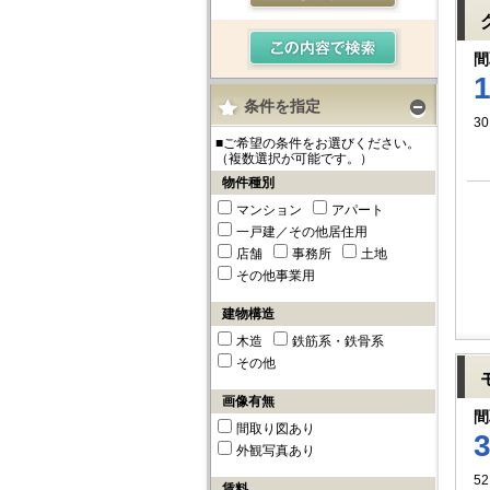
間
条件を指定
30
■ご希望の条件をお選びください。
（複数選択が可能です。）
物件種別
マンション
アパート
一戸建／その他居住用
店舗
事務所
土地
その他事業用
建物構造
木造
鉄筋系・鉄骨系
その他
画像有無
間
間取り図あり
外観写真あり
52
賃料