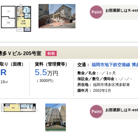
お部屋探しはＲ-es
博多Ｖビル 205号室
取り（面積）
賃料（管理費等）
交通：
福岡市地下鉄空港線 博多
1R
5.5
万円
敷金／礼金：
-／ 1ヶ月
保証金／敷引／償却金：
-／ -／ -
（ 3000円）
.19㎡
所在地：
福岡市博多区博多駅東
築年月：
2002年2月
お部屋探しはＲ-es