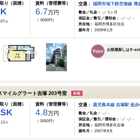
取り（面積）
賃料（管理費等）
交通：
福岡市地下鉄空港線 博多
1K
6.7
万円
敷金／礼金：
-／ 1ヶ月
保証金／敷引／償却金：
-／ -／ -
（ 3000円）
.07㎡
所在地：
福岡市博多区住吉
築年月：
2009年1月
お部屋探しはＲ-es
スマイルグラート吉塚 203号室
取り（面積）
賃料（管理費等）
交通：
鹿児島本線 吉塚駅 徒歩
1SK
4.8
万円
敷金／礼金：
-／ -
保証金／敷引／償却金：
-／ -／ -
（ 3000円）
.12㎡
所在地：
福岡市博多区吉塚
築年月：
2007年9月