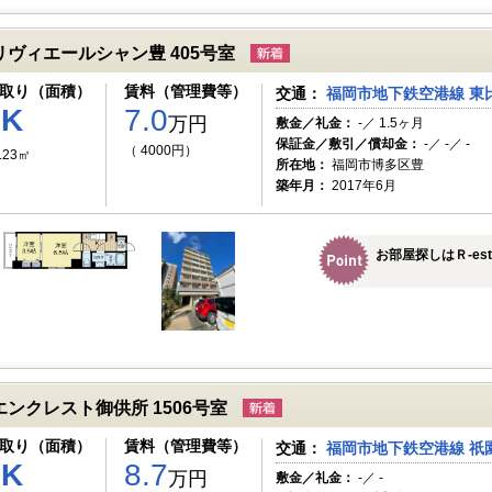
リヴィエールシャン豊 405号室
取り（面積）
賃料（管理費等）
交通：
福岡市地下鉄空港線 東比
2K
7.0
万円
敷金／礼金：
-／ 1.5ヶ月
保証金／敷引／償却金：
-／ -／ -
（ 4000円）
.23㎡
所在地：
福岡市博多区豊
築年月：
2017年6月
お部屋探しはＲ-es
エンクレスト御供所 1506号室
取り（面積）
賃料（管理費等）
交通：
福岡市地下鉄空港線 祇
2K
8.7
万円
敷金／礼金：
-／ -