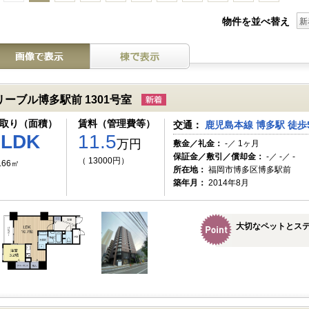
物件を並べ替え
新
リーブル博多駅前 1301号室
取り（面積）
賃料（管理費等）
交通：
鹿児島本線 博多駅 徒歩
1LDK
11.5
万円
敷金／礼金：
-／ 1ヶ月
保証金／敷引／償却金：
-／ -／ -
（ 13000円）
.66㎡
所在地：
福岡市博多区博多駅前
築年月：
2014年8月
大切なペットとス