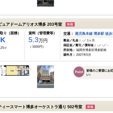
ピュアドームアリオス博多 203号室
取り（面積）
賃料（管理費等）
交通：
鹿児島本線 博多駅 徒歩
1K
5.3
万円
敷金／礼金：
-／ 1ヶ月
保証金／敷引／償却金：
-／ -／ -
（ 3000円）
.25㎡
所在地：
福岡市博多区博多駅南
築年月：
2007年5月
皆様のご要望にお
い♪
ティースマート博多オーケストラ通り 502号室