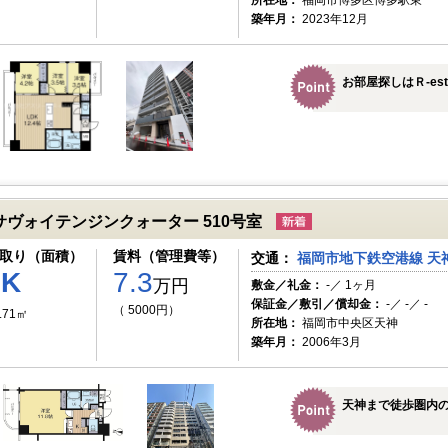
所在地：
福岡市博多区博多駅東
築年月：
2023年12月
お部屋探しはＲ-es
サヴォイテンジンクォーター 510号室
取り（面積）
賃料（管理費等）
交通：
福岡市地下鉄空港線 天神
1K
7.3
万円
敷金／礼金：
-／ 1ヶ月
保証金／敷引／償却金：
-／ -／ -
（ 5000円）
.71㎡
所在地：
福岡市中央区天神
築年月：
2006年3月
天神まで徒歩圏内