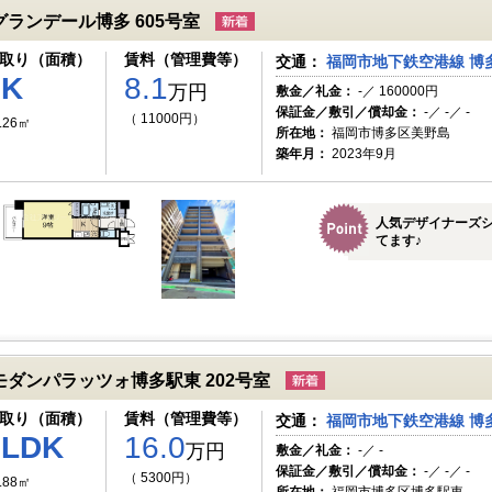
グランデール博多 605号室
取り（面積）
賃料（管理費等）
交通：
福岡市地下鉄空港線 博多
1K
8.1
万円
敷金／礼金：
-／ 160000円
保証金／敷引／償却金：
-／ -／ -
（ 11000円）
.26㎡
所在地：
福岡市博多区美野島
築年月：
2023年9月
人気デザイナーズ
てます♪
モダンパラッツォ博多駅東 202号室
取り（面積）
賃料（管理費等）
交通：
福岡市地下鉄空港線 博多
3LDK
16.0
万円
敷金／礼金：
-／ -
保証金／敷引／償却金：
-／ -／ -
（ 5300円）
.88㎡