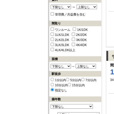
～
管理費／共益費を含む
間取り
ワンルーム
1K/1DK
1LK/1LDK
2K/2DK
2LK/2LDK
3K/3DK
3LK/3LDK
4K/4DK
4LK/4LDK以上
面積
間
～
駅徒歩
34
1分以内
5分以内
7分以内
10分以内
15分以内
指定なし
築年数