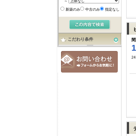
～
新築のみ
中古のみ
指定なし
こだわり条件
間
24