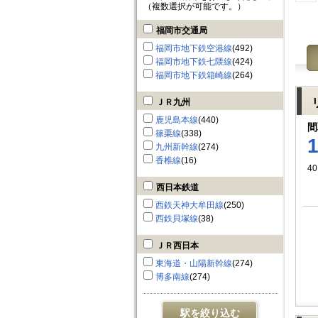
（複数選択が可能です。）
福岡市交通局
福岡市地下鉄空港線
(492)
福岡市地下鉄七隈線
(424)
福岡市地下鉄箱崎線
(264)
ＪＲ九州
鹿児島本線
(440)
間
篠栗線
(338)
九州新幹線
(274)
香椎線
(16)
40
西日本鉄道
西鉄天神大牟田線
(250)
西鉄貝塚線
(38)
ＪＲ西日本
東海道・山陽新幹線
(274)
博多南線
(274)
駅を絞り込む