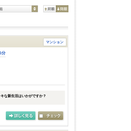
着
マンション
5分
テキな新生活はいかがですか？