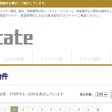
視物件を幅広くご紹介しています。
ュリティ重視、駅近、初期費用が安い、ロフト・メゾネット、新築物件など豊富な物件を
賃貸アパート、賃貸管理のことなら株式会社アスリートへご相談ください。
こだわり検索
テナント一覧
スタッフ紹介
物件
結果：778件中1～12件を表示しています
表示件数：
1
2
3
4
5
6
7
8