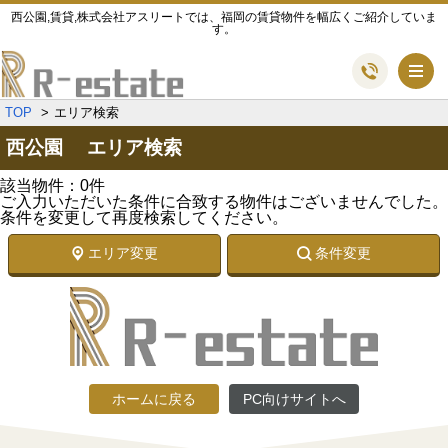
西公園,賃貸,株式会社アスリートでは、福岡の賃貸物件を幅広くご紹介していま
す。
メ
TOP
エリア検索
西公園 エリア検索
該当物件：0件
ご入力いただいた条件に合致する物件はございませんでした。
条件を変更して再度検索してください。
エリア変更
条件変更
ホームに戻る
PC向けサイトへ